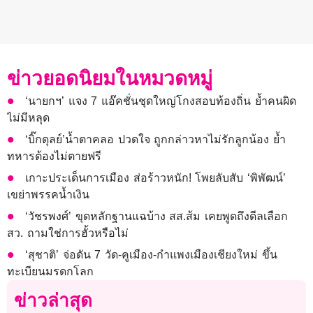
ข่าวยอดนิยมในหมวดหมู่
‘นายกฯ’ แจง 7 แอ๊คชั่นชุดใหญ่โกงสอบท้องถิ่น ย้ำคนผิด
ไม่มีหลุด
‘บิ๊กดุลย์’น้ำตาคลอ ปวดใจ ถูกกล่าวหาไม่รักลูกน้อง ย้ำ
ทหารต้องไม่ตายฟรี
เกาะประเด็นการเมือง ส่อร้าวหนัก! โพยลับสับ ‘พิพัฒน์’
เขย่าพรรคน้ำเงิน
‘วัชรพงศ์’ ขุดหลักฐานแฉบ้าง สส.ส้ม เคยพูดถึงดีลเลือก
สว. ถามใช่การฮั้วหรือไม่
‘สุชาติ’ จ่อดัน 7 วัด-คูเมือง-กำแพงเมืองเชียงใหม่ ขึ้น
ทะเบียนมรดกโลก
ข่าวล่าสุด