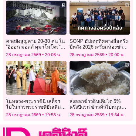
คาดยังสูญหาย 20-30 คน ใน
SONP อัปเดตทิศทางสื่อครึ่ง
“อิออน มอลล์ คุมาโมโตะ”
ปีหลัง 2026 เตรียมห้องข่าว
หลังแผ่นดินไหวรุนแรง
รับการเปลี่ยนแปลงยุค AI
28 กรกฎาคม 2569
20:06 น.
28 กรกฎาคม 2569
20:00 น.
ในหลวง-พระราชินี เสด็จฯ
ส่งออกข้าวอินเดียโต 5%
ไปในการพระราชพิธีเฉลิม
ครึ่งปีแรก ข้าวทั่วไปหนุน
พระชนมพรรษา 28
ชดเชย “บาสมาติ” หด
28 กรกฎาคม 2569
19:53 น.
28 กรกฎาคม 2569
19:34 น.
กรกฎาคม 2569