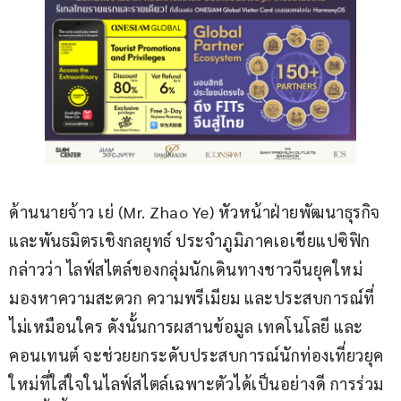
ด้านนายจ้าว เย่ (Mr. Zhao Ye) หัวหน้าฝ่ายพัฒนาธุรกิจ
และพันธมิตรเชิงกลยุทธ์ ประจำภูมิภาคเอเชียแปซิฟิก 
กล่าวว่า ไลฟ์สไตล์ของกลุ่มนักเดินทางชาวจีนยุคใหม่ 
มองหาความสะดวก ความพรีเมียม และประสบการณ์ที่
ไม่เหมือนใคร ดังนั้นการผสานข้อมูล เทคโนโลยี และ
คอนเทนต์ จะช่วยยกระดับประสบการณ์นักท่องเที่ยวยุค
ใหม่ที่ใส่ใจในไลฟ์สไตล์เฉพาะตัวได้เป็นอย่างดี การร่วม