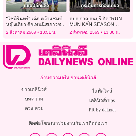
“โชติรินทร์” เจ๋ง! คว้าแชมป์
อบจ.กาญจนบุรี จัด “RUN
หญิงเดี่ยว ศึกเทนนิสเยาวชน
MUN KAN SEASON
นานาชาติ เจ60 ที่มาเลเซีย
3” ชวนวิ่งยามค่ำคืน กระตุ้น
2 สิงหาคม 2569
13:51 น.
2 สิงหาคม 2569
13:30 น.
ท่องเที่ยวเชิงกีฬา
อ่านความจริง อ่านเดลินิวส์
ข่าวเดลินิวส์
ไลฟ์สไตล์
บทความ
เดลินิวส์clips
ดวง-หวย
PR by dataxet
ติดต่อโฆษณา
ร่วมงานกับเรา
ติดต่อเรา