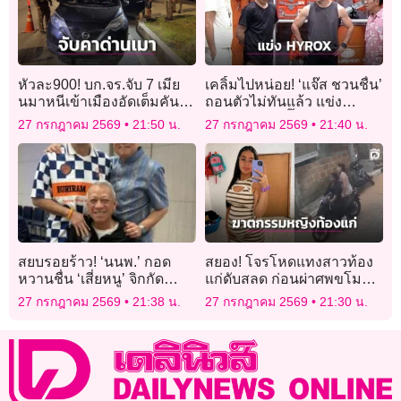
หัวละ900! บก.จร.จับ 7 เมีย
เคลิ้มไปหน่อย! ‘แจ๊ส ชวนชื่น’
นมาหนีเข้าเมืองอัดเต็มคันรถ
ถอนตัวไม่ทันแล้ว แข่ง
ขับเข้าด่านเป่าเมาขับ
‘HYROX’ – ‘ตั๊ก บริบูรณ์’ จ่าย
27 กรกฎาคม 2569
21:50 น.
27 กรกฎาคม 2569
21:40 น.
เงินสมัครเรียบร้อย
สยบรอยร้าว! ‘นนพ.’ กอด
สยอง! โจรโหดแทงสาวท้อง
หวานชื่น ‘เสี่ยหนู’ จิกกัด
แก่ดับสลด ก่อนผ่าศพขโมย
สัมพันธ์ร้าวฉานยังกะหน้า
ทารก
27 กรกฎาคม 2569
21:38 น.
27 กรกฎาคม 2569
21:30 น.
‘แครมบูเล่’