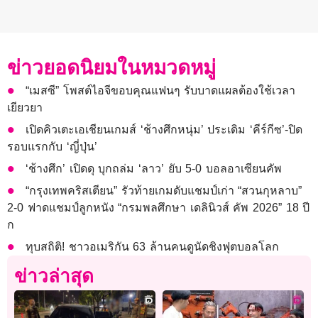
ข่าวยอดนิยมในหมวดหมู่
“เมสซี” โพสต์ไอจีขอบคุณแฟนๆ รับบาดแผลต้องใช้เวลา
เยียวยา
เปิดคิวเตะเอเชียนเกมส์ ‘ช้างศึกหนุ่ม’ ประเดิม ‘คีร์กีซ’-ปิด
รอบแรกกับ ‘ญี่ปุ่น’
‘ช้างศึก’ เปิดดุ บุกถล่ม ‘ลาว’ ยับ 5-0 บอลอาเซียนคัพ
“กรุงเทพคริสเตียน” รัวท้ายเกมดับแชมป์เก่า “สวนกุหลาบ”
2-0 ฟาดแชมป์ลูกหนัง “กรมพลศึกษา เดลินิวส์ คัพ 2026” 18 ปี
ก
ทุบสถิติ! ชาวอเมริกัน 63 ล้านคนดูนัดชิงฟุตบอลโลก
ข่าวล่าสุด