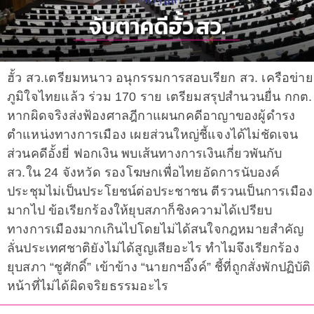
ฮั้ว สว.เตรียมหนาว อนุกรรมการสอบเรียก สว. เครือข่าย
ภูมิใจไทยแล้ว ร่วม 170 ราย เตรียมสรุปสำนวนยื่น กกต.
หากผิดจริงส่งฟ้องศาลฎีกาแผนกคดีอาญาของผู้ดำรง
ตำแหน่งทางการเมือง เผยส่วนใหญ่ชี้แจงได้ไม่ชัดเจน
ส่วนคดีอั้งยี่ ฟอกเงิน พบเส้นทางการเงินเกี่ยวพันกับ
สว.ใน 24 จังหวัด รองโฆษกเพื่อไทยอัดการนับองค์
ประชุมไม่เป็นประโยชน์ต่อประชาชน ตีรวนเป็นการเมือง
มากไป ข้อเรียกร้องให้ยุบสภาก็ชิงความได้เปรียบ
ทางการเมืองมากเกินไปโดยไม่ได้สนใจกฎหมายสำคัญ
ลั่นประเทศชาติยังไม่ได้สูญเสียอะไร ทำไมจึงเรียกร้อง
ยุบสภา “ชูศักดิ์” เข้าข้าง “นายกฯอิ๊งค์” ชี้ที่ถูกสั่งพักปฏิบัติ
หน้าที่ไม่ได้ผิดจริยธรรมอะไร