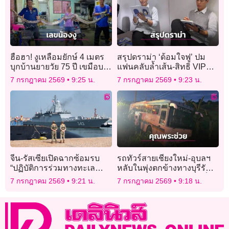
ฮือฮา! งูเหลือมยักษ์ 4 เมตร
สรุปดราม่า ‘ด้อมใจฟู’ ปม
บุกบ้านยายวัย 75 ปี เขมือบ
แฟนคลับล้ำเส้น-สิทธิ VIP
แมวหลายตัว คอหวยไม่
ด้าน ‘คัลแลน’ แจงชัดทุกมุม
7 กรกฎาคม 2569
9:25 น.
7 กรกฎาคม 2569
9:23 น.
พลาดส่องเลขที่บ้านลุ้นโชค
จีน-รัสเซียเปิดฉากซ้อมรบ
รถทัวร์สายเชียงใหม่-อุบลฯ
“ปฏิบัติการร่วมทางทะเล
หลับในพุ่งตกข้างทางบุรีรัมย์
2026” ในชิงเต่า
ผู้โดยสาร 32 ชีวิตระทึก เจ็บ
7 กรกฎาคม 2569
9:21 น.
7 กรกฎาคม 2569
9:18 น.
1 ราย