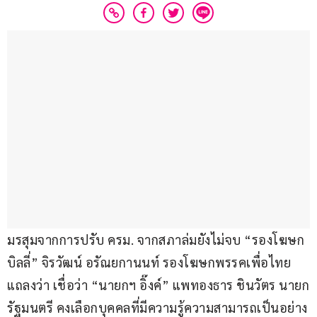
มรสุมจากการปรับ ครม. จากสภาล่มยังไม่จบ “รองโฆษก
บิลลี่” จิรวัฒน์ อรัณยกานนท์ รองโฆษกพรรคเพื่อไทย 
แถลงว่า เชื่อว่า “นายกฯ อิ๊งค์” แพทองธาร ชินวัตร นายก
รัฐมนตรี คงเลือกบุคคลที่มีความรู้ความสามารถเป็นอย่าง