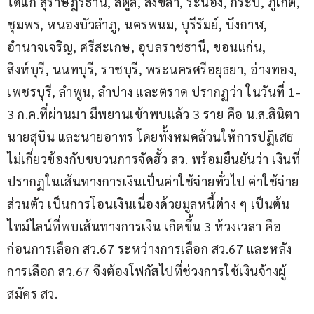
ได้แก่ สุราษฎร์ธานี, สตูล, สงขลา, ระนอง, กระบี่, ภูเก็ต, 
ชุมพร, หนองบัวลำภู, นครพนม, บุรีรัมย์, บึงกาฬ, 
อำนาจเจริญ, ศรีสะเกษ, อุบลราชธานี, ขอนแก่น, 
สิงห์บุรี, นนทบุรี, ราชบุรี, พระนครศรีอยุธยา, อ่างทอง, 
เพชรบุรี, ลำพูน, ลำปาง และตราด ปรากฏว่า ในวันที่ 1-
3 ก.ค.ที่ผ่านมา มีพยานเข้าพบแล้ว 3 ราย คือ น.ส.สินิตา 
นายสุบิน และนายอาทร โดยทั้งหมดล้วนให้การปฏิเสธ
ไม่เกี่ยวข้องกับขบวนการจัดฮั้ว สว. พร้อมยืนยันว่า เงินที่
ปรากฏในเส้นทางการเงินเป็นค่าใช้จ่ายทั่วไป ค่าใช้จ่าย
ส่วนตัว เป็นการโอนเงินเนื่องด้วยมูลหนี้ต่าง ๆ เป็นต้น 
ไทม์ไลน์ที่พบเส้นทางการเงิน เกิดขึ้น 3 ห้วงเวลา คือ 
ก่อนการเลือก สว.67 ระหว่างการเลือก สว.67 และหลัง
การเลือก สว.67 จึงต้องโฟกัสไปที่ช่วงการใช้เงินจ้างผู้
สมัคร สว.