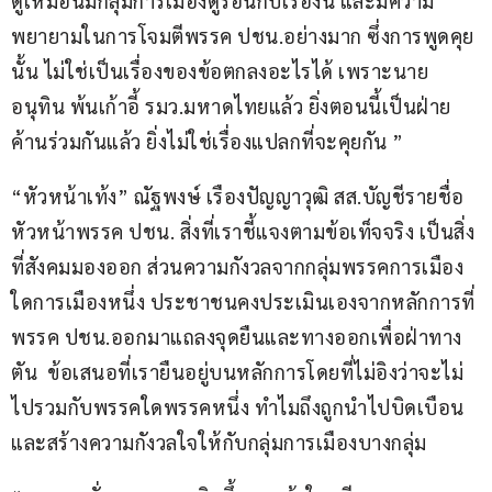
ดูเหมือนมีกลุ่มการเมืองดูร้อนกับเรื่องนี้ และมีความ
พยายามในการโจมตีพรรค ปชน.อย่างมาก ซึ่งการพูดคุย
นั้น ไม่ใช่เป็นเรื่องของข้อตกลงอะไรได้ เพราะนาย
อนุทิน พ้นเก้าอี้ รมว.มหาดไทยแล้ว ยิ่งตอนนี้เป็นฝ่าย
ค้านร่วมกันแล้ว ยิ่งไม่ใช่เรื่องแปลกที่จะคุยกัน ”
“หัวหน้าเท้ง” ณัฐพงษ์ เรืองปัญญาวุฒิ สส.บัญชีรายชื่อ 
หัวหน้าพรรค ปชน. สิ่งที่เราชี้แจงตามข้อเท็จจริง เป็นสิ่ง
ที่สังคมมองออก ส่วนความกังวลจากกลุ่มพรรคการเมือง
ใดการเมืองหนึ่ง ประชาชนคงประเมินเองจากหลักการที่
พรรค ปชน.ออกมาแถลงจุดยืนและทางออกเพื่อฝ่าทาง
ตัน  ข้อเสนอที่เรายืนอยู่บนหลักการโดยที่ไม่อิงว่าจะไม่
ไปรวมกับพรรคใดพรรคหนึ่ง ทำไมถึงถูกนำไปบิดเบือน
และสร้างความกังวลใจให้กับกลุ่มการเมืองบางกลุ่ม