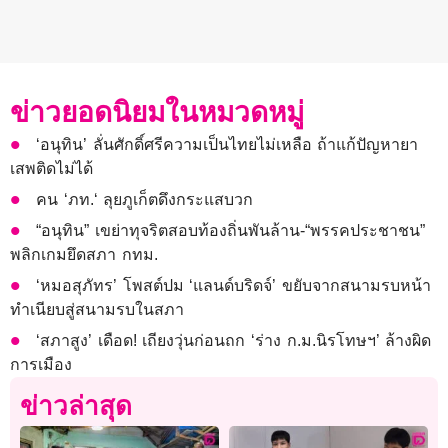
ข่าวยอดนิยมในหมวดหมู่
‘อนุทิน’ ลั่นศักดิ์ศรีความเป็นไทยไม่เหลือ ถ้าแก้ปัญหายา
เสพติดไม่ได้
คน ‘ภท.‘ ลุยภูเก็ตดึงกระแสบวก
“อนุทิน” เขย่าทุจริตสอบท้องถิ่นพันล้าน-“พรรคประชาชน”
พลิกเกมยึดสภา กทม.
‘หมอสุภัทร’ โพสต์ปม ‘แลนด์บริดจ์’ ขยับจากสนามรบหน้า
ทำเนียบสู่สนามรบในสภา
‘สภาสูง’ เดือด! เถียงวุ่นก่อนถก ‘ร่าง ก.ม.นิรโทษฯ’ ล้างผิด
การเมือง
ข่าวล่าสุด