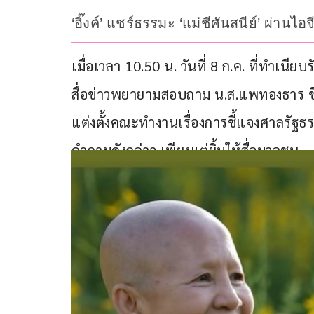
‘อิ๊งค์’ แชร์ธรรมะ ‘แม่ชีศันสนีย์’ ผ่านไ
เมื่อเวลา 10.50 น. วันที่ 8 ก.ค. ที่ทำเน
สื่อข่าวพยายามสอบถาม น.ส.แพทองธาร ช
แต่งตั้งคณะทำงานเรื่องการชี้แจงศาลรัฐ
คำถามดังกล่าว เพียงแต่ยิ้มให้สื่อมวลชน 