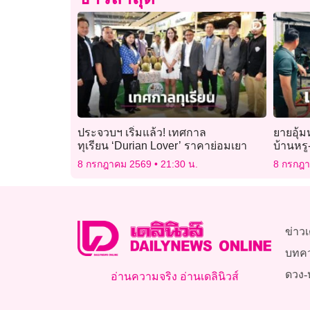
ประจวบฯ เริ่มแล้ว! เทศกาล
ยายอุ้ม
ทุเรียน ‘Durian Lover’ ราคาย่อมเยา
บ้านหรู
8 กรกฎาคม 2569
21:30 น.
8 กรกฎ
ข่าวเ
บทค
ดวง-
อ่านความจริง อ่านเดลินิวส์