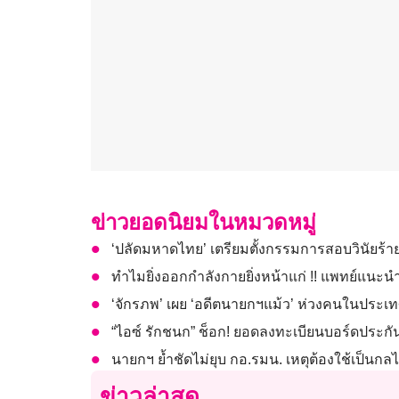
ข่าวยอดนิยมในหมวดหมู่
‘ปลัดมหาดไทย’ เตรียมตั้งกรรมการสอบวินัยร้า
ทำไมยิ่งออกกำลังกายยิ่งหน้าแก่ !! แพทย์แนะน
‘จักรภพ’ เผย ‘อดีตนายกฯแม้ว’ ห่วงคนในประเ
“ไอซ์ รักชนก” ช็อก! ยอดลงทะเบียนบอร์ดประกันส
นายกฯ ย้ำชัดไม่ยุบ กอ.รมน. เหตุต้องใช้เป็
ข่าวล่าสุด