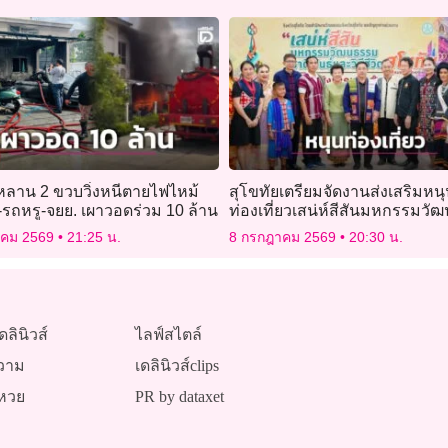
หลาน 2 ขวบวิ่งหนีตายไฟไหม้
สุโขทัยเตรียมจัดงานส่งเสริมหน
-รถหรู-จยย. เผาวอดร่วม 10 ล้าน
ท่องเที่ยวเสน่ห์สีสันมหกรรมว
ชาติพันธุ์
าคม 2569
21:25 น.
8 กรกฎาคม 2569
20:30 น.
ดลินิวส์
ไลฟ์สไตล์
วาม
เดลินิวส์clips
หวย
PR by dataxet