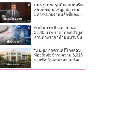
กมธ.ป.ป.ช. รุกคืบสอบทุจริต
สอบท้องถิ่น เชิญอธิการบดี
มศว-หน่วยงานหลักชี้แจง
ข้อมูล 9 ก.ค.
ค่าเงินบาท 8 ก.ค. อ่อนค่า
33.40 บาท ราคาทองปรับลด
สวนทางราคาน้ำมันปรับขึ้น
‘ป.ป.ช.’ ถกด่วนคดีโกงสอบ
ท้องถิ่นจ่อชำระความ 6,016
รายชื่อ ลุ้นแถลงความชัดเจน
บ่ายนี้