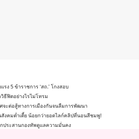
ยแรง 5 ข้าราชการ ‘สถ.’ โกงสอบ
ำวิธีฟิตอย่างไรไม่โทรม
ทศจะต่อสู้ทางการเมืองกันจนลืมการพัฒนา
ังคมต่ำเตี้ย น้อยกว่ายอดไลก์คลิปที่นอนสีชมพู!
นกลไกประสานกองทัพดูแลความมั่นคง