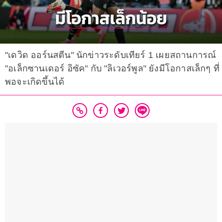
"เดวิด ออร์นสตีน" นักข่าวระดับเทียร์ 1 เผยสถานการณ์
"อเล็กซานเดอร์ อิซัค" กับ "ลิเวอร์พูล" ยังมีโอกาสเล็กๆ ที่
พอจะเกิดขึ้นได้