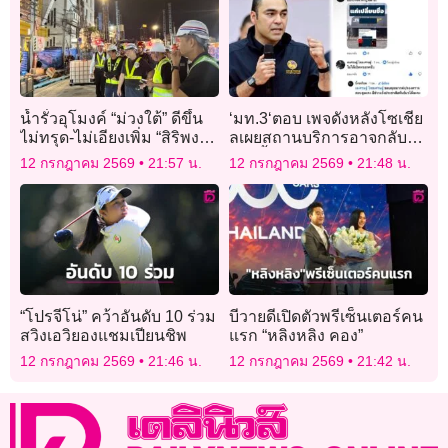
น้ำรั่วอุโมงค์ “ม่วงใต้” ดีขึ้น
‘มท.3‘ตอบ เพจดังหลังโซเชีย
ไม่ทรุด-ไม่เอียงเพิ่ม “สิริพงศ์”
ลเผยสถานบริการอาจกลับมา
กำชับเยียวยาประชาชนให้
เปิด ย้ำติดตามเข้ม บังคับใช้
12 กรกฎาคม 2569
21:57 น.
12 กรกฎาคม 2569
21:48 น.
ครบ
ก.ม.ต่อเนื่อง
“โปรจีโน่” คว้าอันดับ 10 ร่วม
บีวายดีเปิดตัวพรีเซ็นเตอร์คน
สวิงเอวิยองแชมเปียนชิพ
แรก “หลิงหลิง คอง”
12 กรกฎาคม 2569
21:46 น.
12 กรกฎาคม 2569
21:42 น.