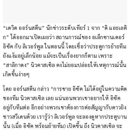
“เดวิด ออร์นสตีน” นักข่าวระดับเทียร์ 1 จาก “ดิ แอธเลติ
ก” ได้ออกมาเปิดเผยว่า สถานการณ์ของ อเล็กซานเดอร์ 
อิซัค กับ ลิเวอร์พูล ในตอนนี้ โดยเชื่อว่าประตูการย้ายทีม
ยังแง้มอยู่เล็กน้อย แม้จะเป็นเรื่องยากก็ตาม เพราะ 
“สาลิกาดง” นิวคาสเซิล คงไม่ยอมปล่อยให้เหตุการณ์นั้น
เกิดขึ้นง่ายๆ
โดย ออร์นสตีน กล่าว “การขาย อิซัค ไม่ได้อยู่ในความคิด
ของทีม นิวคาสเซิล เลย แน่นอนพวกเขาอยากให้ อิซัค 
อยู่กับทีมต่อ อีกอย่างพวกเขาต้องการต่อสัญญากับดาวยิง
ชาวสวีเดนด้วย เรารู้ว่า ลิเวอร์พูล จะลองดูหากประตูบาน
นั้น (เมื่อ อิซัค พร้อมย้ายทีม) เปิดขึ้น ถึง นิวคาสเซิล จะ