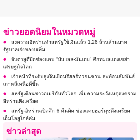
ข่าวยอดนิยมในหมวดหมู่
สงครามอิหร่านทำสหรัฐใช้เงินแล้ว 1.26 ล้านล้านบาท
รัฐบาลเร่งของบเพิ่ม
จับตาฮูตีปิดช่องแคบ “บับ เอล-มันเดบ” ศึกทะเลแดงเขย่า
เศรษฐกิจโลก
เจ้าหน้าที่ระดับสูงจีนเยือนรีสอร์ทวอนซาน สะท้อนสัมพันธ์
เกาหลีเหนือดีขึ้น
สหรัฐเตือนชาวอเมริกันทั่วโลก เพิ่มความระวังเหตุสงคราม
อิหร่านตึงเครียด
สหรัฐ-อิหร่านเปิดศึก 6 คืนติด ช่องแคบฮอร์มุซตึงเครียด
เอ็มโอยูใกล้ล่ม
ข่าวล่าสุด