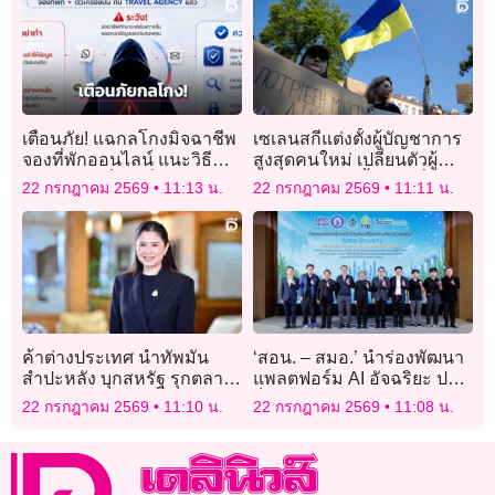
เตือนภัย! แฉกลโกงมิจฉาชีพ
เซเลนสกีแต่งตั้งผู้บัญชาการ
จองที่พักออนไลน์ แนะวิธี
สูงสุดคนใหม่ เปลี่ยนตัวผู้นำ
รู้ทันไม่ตกเป็นเหยื่อ
ทหารยูเครนครั้งใหญ่ที่สุด
22 กรกฎาคม 2569
11:13 น.
22 กรกฎาคม 2569
11:11 น.
ค้าต่างประเทศ นำทัพมัน
‘สอน. – สมอ.’ นำร่องพัฒนา
สำปะหลัง บุกสหรัฐ รุกตลาด
แพลตฟอร์ม AI อัจฉริยะ ปลด
สินค้าคุณภาพ
ล็อกอุตสาหกรรมอ้อยและ
22 กรกฎาคม 2569
11:10 น.
22 กรกฎาคม 2569
11:08 น.
มาตรฐานไทย สู่ยุคดิจิทัล