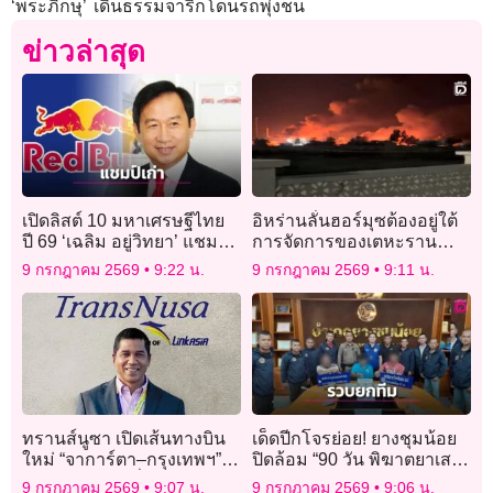
‘พระภิกษุ’ เดินธรรมจาริกโดนรถพุ่งชน
ข่าวล่าสุด
เปิดลิสต์ 10 มหาเศรษฐีไทย
อิหร่านลั่นฮอร์มุซต้องอยู่ใต้
ปี 69 ‘เฉลิม อยู่วิทยา’ แชมป์
การจัดการของเตหะราน
เก่า 3 ปีซ้อน รวย 1.54 ล้าน
หลังสหรัฐโจมตีรอบใหม่
9 กรกฎาคม 2569
9:22 น.
9 กรกฎาคม 2569
9:11 น.
ล้านบาท
ทรานส์นูซา เปิดเส้นทางบิน
เด็ดปีกโจรย่อย! ยางชุมน้อย
ใหม่ “จาการ์ตา–กรุงเทพฯ”
ปิดล้อม “90 วัน พิฆาตยาเสพ
พร้อมปักหมุดเที่ยวบินตรง
ติด” รวบ 3 ราย สลดโจ๋ 16
9 กรกฎาคม 2569
9:07 น.
9 กรกฎาคม 2569
9:06 น.