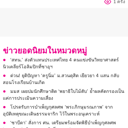
1 ครั้ง
ข่าวยอดนิยมในหมวดหมู่
‘สทน.’ ส่งตัวแทนประเทศไทย 4 คนแข่งขันวิทยาศาสตร์
นิวเคลียร์โอลิมปิกที่ซาอุฯ
ด่วน! ยุติปัญหา ‘ครูนิ่ม’ ม.สวนดุสิต เยียวยา 4 แสน กลับ
สอนโรงเรียนบ้านเกิด
มมส เผยปมนักศึกษาติด ‘พยาธิใบไม้ตับ’ ย้ำผลคัดกรองเป็น
แค่การประเมินความเสี่ยง
โปรดรับการบำเพ็ญกุศลศพ ‘พระภิกษุมรณภาพ’ จาก
อุบัติเหตุขณะเดินธรรมจาริก ไว้ในพระอนุเคราะห์
‘ซาบีดา’ สั่งการ ศน. เตรียมพร้อมจัดพิธีบำเพ็ญกุศลศพ