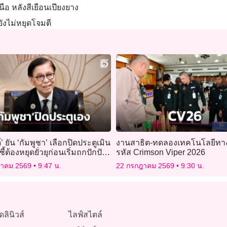
นือ หลังสีเยือนเปียงยาง
ยังไม่หยุดโจมตี
ิ์’ ยัน ‘กัมพูชา’ เลือกปิดประตูเมิน
งานสาธิต-ทดลองเทคโนโลยีท
ี้ต้องหยุดยั่วยุก่อนเริ่มถกปักปัน
รหัส Crimson Viper 2026
น
ฎาคม 2569
9:47 น.
22 กรกฎาคม 2569
9:30 น.
ดลินิวส์
ไลฟ์สไตล์