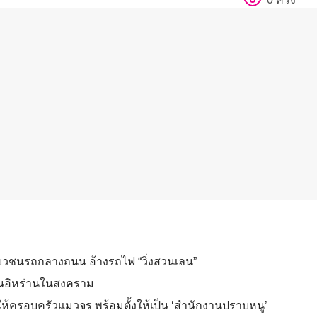
ฉี่ยวชนรถกลางถนน อ้างรถไฟ “วิ่งสวนเลน”
นุนอิหร่านในสงคราม
ให้ครอบครัวแมวจร พร้อมตั้งให้เป็น ‘สำนักงานปราบหนู’