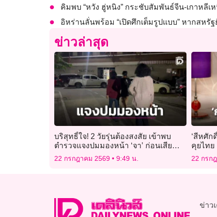
คิมพบ “หวัง ฮู่หนิง” กระชับสัมพันธ์จีน-เกาหลีเห
อิหร่านลั่นพร้อม “เปิดศึกเต็มรูปแบบ” หากสหรัฐ
ข่าวล่าสุด
บริสุทธิ์ใจ! 2 วัยรุ่นต้องสงสัย เข้าพบ
‘สีหศักด
ตำรวจแจงปมมองหน้า ‘จา’ ก่อนเสีย
คุยไทย ช
ชีวิต
เขตแด
22 กรกฎาคม 2569
9:49 น.
22 กรก
ข่าวเ