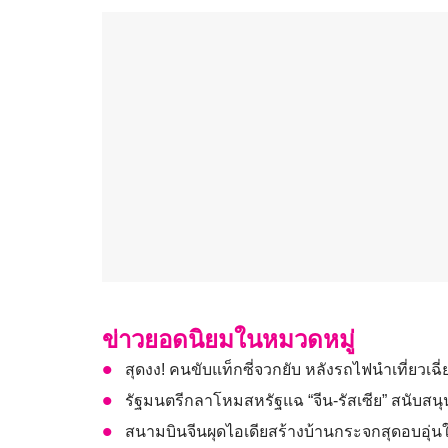
ข่าวยอดนิยมในหมวดหมู่
สุดงง! คนขับแท็กซี่จวกยับ หลังรถไฟนำเที่ยวเ
รัฐมนตรีกลาโหมสหรัฐแฉ “จีน-รัสเซีย” สนับส
สนามบินจีนผุดไอเดียสร้างบ้านกระจกสุดอบอุ่น