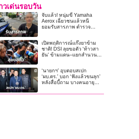
่าวเด่นรอบวัน
จับแล้ว! หนุ่มขี่ Yamaha
Aerox เฉี่ยวชนแล้วหนี
ยอมรับสารภาพ ตำรวจ
วังทองหลางดำเนินคดีตาม
ก.ม.
เปิดพฤติการณ์แก๊งยาข้าม
ชาติ! DSI ลุยขอตัว ‘ท้าวสา
ยัน’ ข้ามแดน–แยกสำนวน
ปส. คดีแอร์โฮสเตส
‘นายกฯ’ อุบตอบสเปก
‘ผบ.ตร.’ บอก ‘ฟังแล้วขนลุก’
หลังสื่อบี้ถาม บางคนอายุ
ราชการนาน ‘แต่ผลงานเด่น’