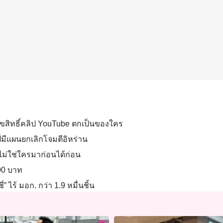
้-ลิขสิทธิ์คลิป YouTube ตกเป็นของใคร
ป์มีแผนยกเลิกโจมตีอิหร่าน
 ไม่ใช่ใครมาก่อนได้ก่อน
700 บาท
่” ไร้ มอก. กว่า 1.9 หมื่นชิ้น