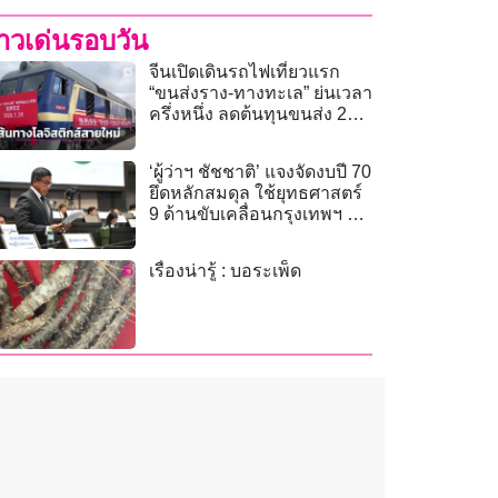
่าวเด่นรอบวัน
จีนเปิดเดินรถไฟเที่ยวแรก
“ขนส่งราง-ทางทะเล” ย่นเวลา
ครึ่งหนึ่ง ลดต้นทุนขนส่ง 20%
(คลิป)
‘ผู้ว่าฯ ชัชชาติ’ แจงจัดงบปี 70
ยึดหลักสมดุล ใช้ยุทธศาสตร์
9 ด้านขับเคลื่อนกรุงเทพฯ สู่
เมืองแห่งโอกาส
เรื่องน่ารู้ : บอระเพ็ด