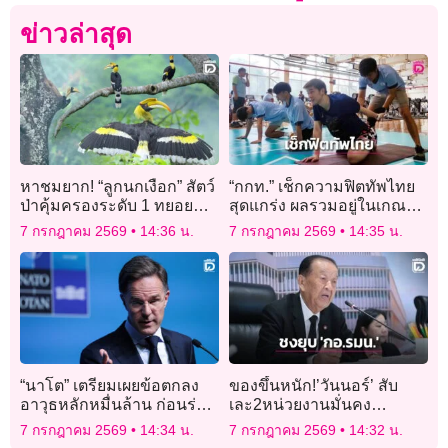
ข่าวล่าสุด
หาชมยาก! “ลูกนกเงือก” สัตว์
“กกท.” เช็กความฟิตทัพไทย
ป่าคุ้มครองระดับ 1 ทยอย
สุดแกร่ง ผลรวมอยู่ในเกณฑ์
ออกจากรังในหุบเขานกเงือก
ดี-ดีมาก พร้อมไล่ล่า 15 ทอง
7 กรกฎาคม 2569
14:36 น.
7 กรกฎาคม 2569
14:35 น.
มณฑลยูนนาน (คลิป)
ศึกเอเชียนเกมส์ 2026
“นาโต” เตรียมเผยข้อตกลง
ของขึ้นหนัก!’วันนอร์’ สับ
อาวุธหลักหมื่นล้าน ก่อนร่วม
เละ2หน่วยงานมั่นคง
ประชุมสุดยอดกับทรัมป์
สังกัด’สำนักนายกฯ’ชง
7 กรกฎาคม 2569
14:34 น.
7 กรกฎาคม 2569
14:32 น.
ยุบ’กอ.รมน.’ ซัดแรงผลงาน