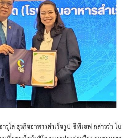
าวุโส ธุรกิจอาหารสำเร็จรูป ซีพีเอฟ กล่าวว่า โบ