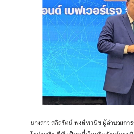
นางสาว สลิลรัตน์ พงษ์พานิช ผู้อำนวยการอ