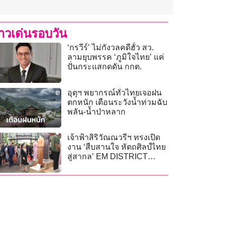
่าวเด่นรอบวัน
‘กรวีร์’ ไม่กังวลคดีฮั้ว สว.
ลามยุบพรรค ‘ภูมิใจไทย’ แค่
ปั่นกระแสกดดัน กกต.
อุตุฯ พยากรณ์ทั่วไทยเจอฝน
ตกหนัก เตือนระวังน้ำท่วมฉับ
พลัน-น้ำป่าหลาก
เจ้าฟ้าสิริวัณณวรีฯ ทรงเปิด
งาน ‘สืบสานใจ หัตถศิลป์ไทย
สู่สากล’ EM DISTRICT
SENSE OF THAI 2026