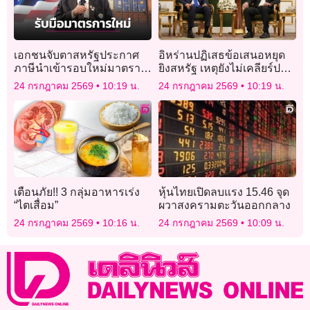
เอกชนจับตาสหรัฐประกาศ
อิหร่านปฏิเสธข้อเสนอหยุด
ภาษีนำเข้ารอบใหม่มาตรา
ยิงสหรัฐ เหตุยังไม่เคลียร์ปม
301 ไทยโดนด้วย 12.5%
ช่องแคบฮอร์มุซ
24 กรกฎาคม 2569
10:19 น.
24 กรกฎาคม 2569
10:19 น.
เตือนภัย!! 3 กลุ่มอาหารเร่ง
หุ้นไทยเปิดลบแรง 15.46 จุด
“ไตเสื่อม”
ผวาสงครามตะวันออกกลาง
24 กรกฎาคม 2569
10:16 น.
24 กรกฎาคม 2569
10:09 น.