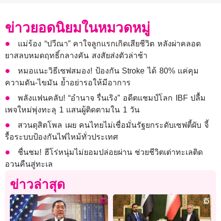
ข่าวยอดนิยมในหมวดหมู่
แม่ร้อง “ปวีณา” คาใจลูกแรกเกิดเสียชีวิต หลังผ่าคลอด
ยาสลบหมดฤทธิ์กลางคัน สงสัยส่งตัวล่าช้า
หมอแนะวิธีเซฟสมอง! ป้องกัน Stroke ได้ 80% แค่คุม
ความดัน-ไขมัน ย้ำอย่ารอให้มีอาการ
พลังแฟนคลับ! “อำนาจ รื่นเริง” อดีตแชมป์โลก IBF ปลื้ม
เพจใหม่พุ่งทะลุ 1 แสนผู้ติดตามใน 1 วัน
สวนดุสิตโพล เผย คนไทยไม่เชื่อมั่นรัฐยกระดับเซฟตี้ผับ จี้
รื้อระบบป้องกันไฟไหม้ทั่วประเทศ
ชื่นชม! ฮีโร่หนุ่มไม่ยอมปล่อยผ่าน ช่วยชีวิตเต่าทะเลติด
อวนคืนสู่ทะเล
ข่าวล่าสุด