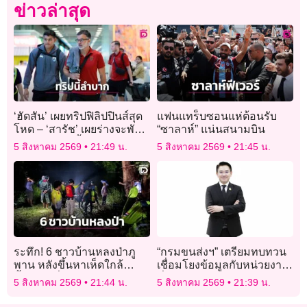
ข่าวล่าสุด
‘ฮัดสัน’ เผยทริปฟิลิปปินส์สุด
แฟนแทร็บซอนแห่ต้อนรับ
โหด – ‘สารัช’ เผยร่างจะพัง
“ซาลาห์” แน่นสนามบิน
ฝากปรับให้ดีขึ้น
5 สิงหาคม 2569
21:49 น.
5 สิงหาคม 2569
21:45 น.
ระทึก! 6 ชาวบ้านหลงป่าภู
“กรมขนส่งฯ” เตรียมทบทวน
พาน หลังขึ้นหาเห็ดใกล้
เชื่อมโยงข้อมูลกับหน่วยงาน
น้ำตกผาลี่ กู้ภัย-ชาวบ้านเร่งปู
ที่ขอข้อมูลไปใช้ ยกระดับ
5 สิงหาคม 2569
21:44 น.
5 สิงหาคม 2569
21:39 น.
พรมค้นหา
ความปลอดภัย