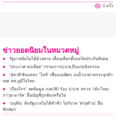
0 ครั้ง
ข่าวยอดนิยมในหมวดหมู่
รัฐบาลยันไม่ได้อ้างศาล เลื่อนเลือกตั้งบอร์ดประกันสังคม
“ประภาศ คงเอียด” กรรมการป.ป.ช.ถึงแก่อนิจกรรม
‘สุชาติ’สับแหลก ‘ไอซ์’ เชื่อแบบผิดๆ งบน้ำบาดาลกระจุกตัว
เขต สส.ภูมิใจไทย
‘เรืองไกร’ จดข้อมูล ภงด.90 ร้อง ป.ป.ช. ตรวจ ‘เท้ง-ไหม-
ภาวุธ-มาร์ค’ ยื่นบัญชีถูกต้องหรือไม่
‘อนุทิน’ ลั่นรัฐบาลไม่ได้ทำชั่ว ไม่กังวล ‘ฝ่ายค้าน’ ยื่น
ซักฟอก