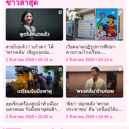
ข่าวล่าสุด
สายไปแล้ว ! ‘แก้วตา’ โต้
เวียดนามปฏิรูปการศึกษา
‘พรรคส้ม’ เชิญแจงปม
ควบรวมโรงเรียน-
คุกคามทางเพศ ชี้ผู้บริหารรู้
มหาวิทยาลัย ลดโครงสร้าง
2 สิงหาคม 2569
20:16 น.
2 สิงหาคม 2569
20:14 น.
แต่ไม่ทำอะไร
ซ้ำซ้อน
ลุยเช็กเครื่องสูบน้ำทั่วเมือง
‘พิธา’ ปลุกพลัง ‘พรรค
นครพนม รับมือพายุฝนฟ้า
ประชาชน’ ลั่น ‘เหนื่อยได้แต่
คะนอง 2-4 ส.ค.
ห้ามถอย’ เตือนสส.ต้องคิดนำ
2 สิงหาคม 2569
20:00 น.
2 สิงหาคม 2569
19:49 น.
รัฐบาล