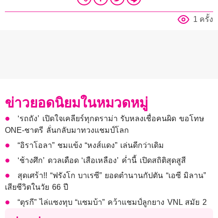
1 ครั้ง
ข่าวยอดนิยมในหมวดหมู่
‘รถถัง’ เปิดใจเคลียร์ทุกดราม่า รับหลงเชื่อคนผิด ขอโทษ
ONE-ชาตรี ลั่นกลับมาทวงแชมป์โลก
“อิราโอลา” ชมแข้ง “หงส์แดง” เล่นดีกว่าเดิม
‘ช้างศึก’ ดวลเดือด ‘เสือเหลือง’ ค่ำนี้ เปิดสถิติสุดสูสี
สุดเศร้า!! “ฟรังโก บาเรซี” ยอดตำนานกัปตัน “เอซี มิลาน”
เสียชีวิตในวัย 66 ปี
“ตุรกี” ไล่แซงทุบ “แซมบ้า” คว้าแชมป์ลูกยาง VNL สมัย 2