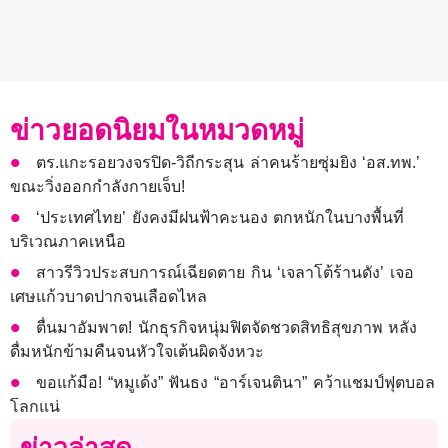
ข่าวยอดนิยมในหมวดหมู่
ตร.แกะรอยวงจรปิด-วิถีกระสุน ล่าคนร้ายซุ่มยิง ‘อส.ทพ.’
ขณะวิ่งออกกำลังกายเจ็บ!
‘ประเทศไทย’ ยังคงมีฝนฟ้าคะนอง ตกหนักในบางพื้นที่
บริเวณภาคเหนือ
สาวรีวิวประสบการณ์เฉียดตาย กิน ‘เจลาโต้ร้านดัง’ เจอ
เศษแก้วบาดปากจนเลือดไหล
ตื่นมาอัมพาต! นักธุรกิจหนุ่มฟิตจัดชวดสิทธิสุขภาพ หลัง
ดื่มหนักข้ามคืนจนหัวใจเต้นผิดจังหวะ
ขอแก้มือ! “หมูเด้ง” ฟันธง “อาร์เจนตินา” คว้าแชมป์ฟุตบอล
โลกแน่