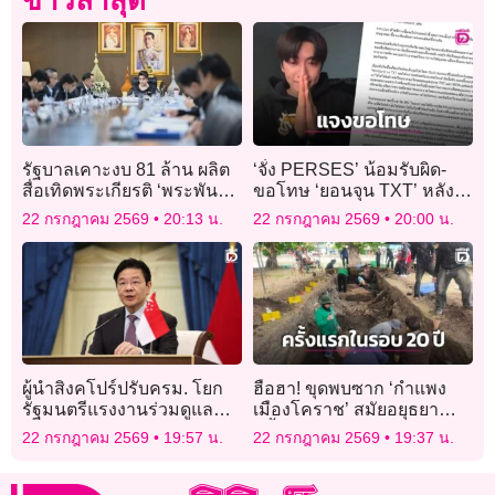
ข่าวล่าสุด
รัฐบาลเคาะงบ 81 ล้าน ผลิต
‘จั๋ง PERSES’ น้อมรับผิด-
สื่อเทิดพระเกียรติ ‘พระพันปี
ขอโทษ ‘ยอนจุน TXT’ หลัง
หลวง’
ปล่อยภาพโปรโมตโซโล่
22 กรกฎาคม 2569
20:13 น.
22 กรกฎาคม 2569
20:00 น.
คล้าย ยันไร้เจตนาก็อปปี้
ผู้นำสิงคโปร์ปรับครม. โยก
ฮือฮา! ขุดพบซาก ‘กำแพง
รัฐมนตรีแรงงานร่วมดูแล
เมืองโคราช’ สมัยอยุธยา
เศรษฐกิจ
ครั้งแรกในรอบ 20 ปี บริเวณ
22 กรกฎาคม 2569
19:57 น.
22 กรกฎาคม 2569
19:37 น.
โนนพลล้าน