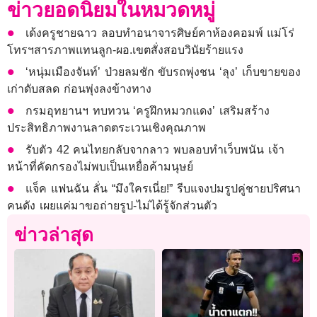
ข่าวยอดนิยมในหมวดหมู่
เด้งครูชายฉาว ลอบทำอนาจารศิษย์คาห้องคอมพ์ แม่โร่
โทรฯสารภาพแทนลูก-ผอ.เขตสั่งสอบวินัยร้ายแรง
‘หนุ่มเมืองจันท์’ ป่วยลมชัก ขับรถพุ่งชน ‘ลุง’ เก็บขายของ
เก่าดับสลด ก่อนพุ่งลงข้างทาง
กรมอุทยานฯ ทบทวน ‘ครูฝึกหมวกแดง’ เสริมสร้าง
ประสิทธิภาพงานลาดตระเวนเชิงคุณภาพ
รับตัว 42 คนไทยกลับจากลาว พบลอบทำเว็บพนัน เจ้า
หน้าที่คัดกรองไม่พบเป็นเหยื่อค้ามนุษย์
แจ็ค แฟนฉัน ลั่น “มึงใครเนี่ย!” รีบแจงปมรูปคู่ชายปริศนา
คนดัง เผยแค่มาขอถ่ายรูป-ไม่ได้รู้จักส่วนตัว
ข่าวล่าสุด