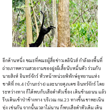
อีกด้านหนึ่ง ขณะที่คณะผู้สื่อข่าวเดลินิวส์ กำลังลงพื้นที่
ถ่ายภาพความสวยงามของฝูงผีเสื้อนับหมื่นตัว ร่วมกับ 
นายสิงห์ อินทร์จักร์ หัวหน้าหน่วยพิทักษ์อุทยานแห่ง
ชาติที่ กจ.4 (บ้านกร่าง) และนายศุภเดช อินทร์จักร์ โดย
ระหว่างทาง ก็ได้พบกับเสือดำตัวเขื่อง เดินข้ามถนน แล้ว
รีบเดินเข้าป่าข้างทาง บริเวณ กม.23 ทางขึ้นเขาพะเนิน
ทุ่ง เช่นกัน จากนั้นเวลาไม่นาน ก็พบเสือดำตัวเดิม เดิน