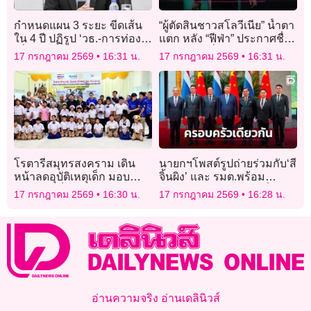
กำหนดแผน 3 ระยะ ขีดเส้น
“ผู้ตัดสินชาวสโลวีเนีย” น้ำตา
ใน 4 ปี ปฏิรูป ‘วธ.-การท่อง
แตก หลัง “ฟีฟ่า” ประกาศชื่อ
เที่ยว’ อย่างสมบูรณ์
ให้ทำหน้าที่ตัดสินเกมนัดชิง
17 กรกฎาคม 2569
16:31 น.
17 กรกฎาคม 2569
16:31 น.
บอลโลก 2026
โรตารีสมุทรสงคราม เดิน
นายกฯโพสต์รูปถ่ายร่วมกับ‘สี
หน้าลดอุบัติเหตุเด็ก มอบ
จิ้นผิง’ และ รมต.พร้อม
หมวกกันน็อค 300 ใบ ปลูกฝัง
ข้อความ ’จีนและไทยเป็น
17 กรกฎาคม 2569
16:30 น.
17 กรกฎาคม 2569
16:28 น.
วินัยจราจร
ครอบครัวเดียวกัน‘
อ่านความจริง อ่านเดลินิวส์