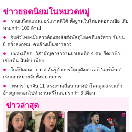
ข่าวยอดนิยมในหมวดหมู่
รวบแก๊งสแกมเมอร์เกาหลีใต้ ตั้งฐานในไทยหลอกเหยื่อ เสีย
หายกว่า 100 ล้าน!
จับผัวไทย-เมียลาวต้องสงสัยส่งพัสดุโยงคดีแอร์สาว รับขน
6 ครั้งส่งกทม. คนจ้างเป็นชาวลาว
ปะทะเดือด! วิสามัญคาราวานยาเสพติด 4 ศพ ยึดยาบ้า-
เฮโรอีน-ฝิ่นดิบ เพียบ
ใกล้ปิดเกม! ป.ป.ส.ลั่นรู้ตัวการใหญ่ฝั่งลาวคดี ‘แอร์มีนา’
เร่งออกหมายจับทั้งขบวนการ
‘ทหาร’ บุกจับ 11 แรงงานเถื่อนกลางป่าโคกสูง-สระแก้ว
อ้างถูกหลอกไปทำงานฟรีในเขมรกว่า 3 เดือน
ข่าวล่าสุด