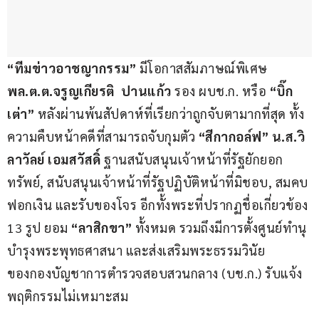
“ทีมข่าวอาชญากรรม”
 มีโอกาสสัมภาษณ์พิเศษ 
พล.ต.ต.จรูญเกียรติ  ปานแก้ว
 รอง ผบช.ก. หรือ 
“บิ๊ก
เต่า” 
หลังผ่านพ้นสัปดาห์ที่เรียกว่าถูกจับตามากที่สุด ทั้ง
ความคืบหน้าคดีที่สามารถจับกุมตัว 
“สีกากอล์ฟ” น.ส.วิ
ลาวัลย์ เอมสวัสดิ์
 ฐานสนับสนุนเจ้าหน้าที่รัฐยักยอก
ทรัพย์, สนับสนุนเจ้าหน้าที่รัฐปฏิบัติหน้าที่มิชอบ, สมคบ
ฟอกเงิน และรับของโจร อีกทั้งพระที่ปรากฏชื่อเกี่ยวข้อง 
13 รูป ยอม 
“ลาสิกขา”
 ทั้งหมด รวมถึงมีการตั้งศูนย์ทำนุ
บำรุงพระพุทธศาสนา และส่งเสริมพระธรรมวินัย 
ของกองบัญชาการตำรวจสอบสวนกลาง (บช.ก.) รับแจ้ง
พฤติกรรมไม่เหมาะสม