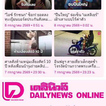
“ไอซ์ รักชนก” ช็อก! ยอดลง
“ปืนใหญ่” จ่อเซ็น “เมสลิเยร์”
ทะเบียนบอร์ดประกันสังคม
เฝ้าเสาแบบไร้ค่าตัว
ต่ำเตี้ย น้อยกว่ายอดไลก์คลิป
8 กรกฎาคม 2569
0:51 น.
8 กรกฎาคม 2569
0:02 น.
ที่นอนสีชมพู!
ศาลสั่งห้ามหนุ่มเลี้ยงสัตว์ 10
อินฟลูฯ สายเที่ยวเด็กสุดช้ำ
ปี หลังเพื่อนบ้านถ่ายคลิป
โจรงัดบ้านกวาดพระเครื่อง
ประจานนาทีเหี้ยม จับสุนัข
มรดกกว่า 5 แสน วอนตำรวจ
7 กรกฎาคม 2569
23:30 น.
7 กรกฎาคม 2569
23:23 น.
ผอมโซโยนข้ามรั้ว
เร่งล่าตัว