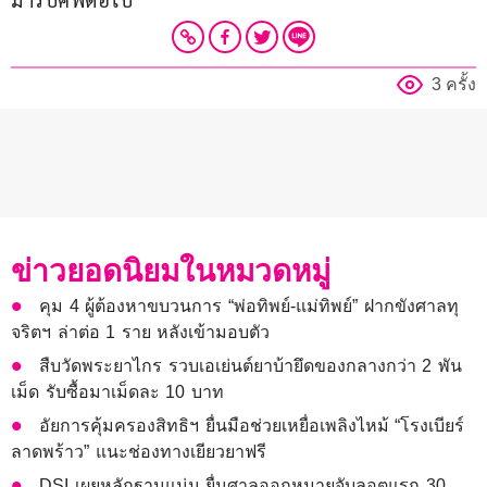
3 ครั้ง
ข่าวยอดนิยมในหมวดหมู่
คุม 4 ผู้ต้องหาขบวนการ “พ่อทิพย์-แม่ทิพย์” ฝากขังศาลทุ
จริตฯ ล่าต่อ 1 ราย หลังเข้ามอบตัว
สืบวัดพระยาไกร รวบเอเย่นต์ยาบ้ายึดของกลางกว่า 2 พัน
เม็ด รับซื้อมาเม็ดละ 10 บาท
อัยการคุ้มครองสิทธิฯ ยื่นมือช่วยเหยื่อเพลิงไหม้ “โรงเบียร์
ลาดพร้าว” แนะช่องทางเยียวยาฟรี
DSI เผยหลักฐานแน่น ยื่นศาลออกหมายจับลอตแรก 30