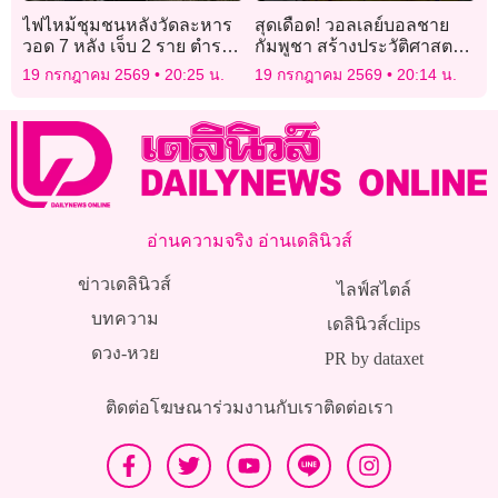
ไฟไหม้ชุมชนหลังวัดละหาร
สุดเดือด! วอลเลย์บอลชาย
วอด 7 หลัง เจ็บ 2 ราย ตำรวจ
กัมพูชา สร้างประวัติศาสตร์
เร่งติดตามผู้ต้องสงสัย
แชมป์ซีวี.คัพ
19 กรกฎาคม 2569
20:25 น.
19 กรกฎาคม 2569
20:14 น.
อ่านความจริง อ่านเดลินิวส์
ข่าวเดลินิวส์
ไลฟ์สไตล์
บทความ
เดลินิวส์clips
ดวง-หวย
PR by dataxet
ติดต่อโฆษณา
ร่วมงานกับเรา
ติดต่อเรา