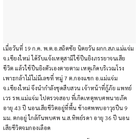
เมื่อวันที่ 19 ก.ค. พ.ต.อ.สถิตชัย นิตยวัน ผกก.สภ.แม่แจ่ม 
จ.เชียงใหม่ ได้รับแจ้งเหตุสามีใช้ปืนยิงภรรยาจนเสีย
ชีวิต แล้วใช้ปืนยิงตัวเองตายตาม เหตุเกิดบริเวณโรง
เพาะกล้าไม้ไม่มีเลขที่ หมู่ 7 ต.กองแขก อ.แม่แจ่ม 
จ.เชียงใหม่ จึงนำกำลังชุดสืบสวน เจ้าหน้าที่กู้ภัย แพทย์
เวร รพ.แม่แจ่ม ไปตรวจสอบ ที่เกิดเหตุพบศพนายภัค 
อายุ 43 ปี นอนเสียชีวิตอยู่ที่พื้น ข้างศพพบอาวุธปืน 9 
มม. ตกอยู่ ใกล้กันพบศพ น.ส.ทิพย์รดา อายุ 36 ปี นอน
เสียชีวิตจมกองเลือด