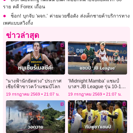
ราย คดี Forex เถื่อน
ช็อก! บุกจับ ‘ผจก.’ ค่ายมวยชื่อดัง ส่งเด็กชายค้าบริการทาง
เพศแบบสวิงกิ้ง
ข่าวล่าสุด
“นางฟ้านักยัดห่วง” ประกาศ
‘Midnight Mamba’ แชมป์
เชียร์ฟ้าขาวคว้าแชมป์โลก
บาสฯ JB League รุ่น 10-11
ปี
19 กรกฎาคม 2569
21:07 น.
19 กรกฎาคม 2569
21:07 น.