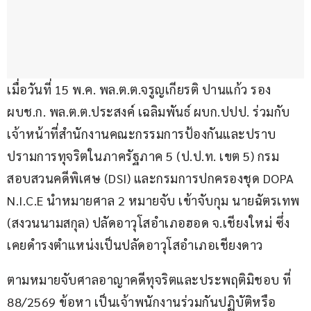
เมื่อวันที่ 15 พ.ค. พล.ต.ต.จรูญเกียรติ ปานแก้ว รอง 
ผบช.ก. พล.ต.ต.ประสงค์ เฉลิมพันธ์ ผบก.ปปป. ร่วมกับ 
เจ้าหน้าที่สำนักงานคณะกรรมการป้องกันและปราบ
ปรามการทุจริตในภาครัฐภาค 5 (ป.ป.ท. เขต 5) กรม
สอบสวนคดีพิเศษ (DSI) และกรมการปกครองชุด DOPA 
N.I.C.E นำหมายศาล 2 หมายจับ เข้าจับกุม นายฉัตรเทพ 
(สงวนนามสกุล) ปลัดอาวุโสอำเภอฮอด จ.เชียงใหม่ ซึ่ง
เคยดำรงตำแหน่งเป็นปลัดอาวุโสอำเภอเชียงดาว
ตามหมายจับศาลอาญาคดีทุจริตและประพฤติมิชอบ ที่ 
88/2569 ข้อหา เป็นเจ้าพนักงานร่วมกันปฏิบัติหรือ