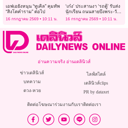
เอฟเอยังหนุน “ทูเคิล” คุมทัพ
‘เก๋ง’ ประสานงา ‘รถตู้’ รับส่ง
“สิงโตคำราม” ต่อไป
นักเรียน ถนนสายบึงพระ-วัง
น้ำใส เมืองพิษณุโลก ดับ 1
16 กรกฎาคม 2569
10:11 น.
16 กรกฎาคม 2569
10:11 น.
เจ็บ 2
อ่านความจริง อ่านเดลินิวส์
ข่าวเดลินิวส์
ไลฟ์สไตล์
บทความ
เดลินิวส์clips
ดวง-หวย
PR by dataxet
ติดต่อโฆษณา
ร่วมงานกับเรา
ติดต่อเรา