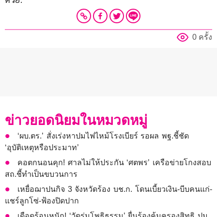
0 ครั้ง
ข่าวยอดนิยมในหมวดหมู่
‘ผบ.ตร.’ สั่งเร่งหาปมไฟไหม้โรงเบียร์ รอผล พฐ.ชี้ชัด
‘อุบัติเหตุหรือประมาท’
คอตกนอนคุก! ศาลไม่ให้ประกัน ‘ศตพร’ เครือข่ายโกงสอบ
สถ.ชี้ทำเป็นขบวนการ
เหยื่อฌาปนกิจ 3 จังหวัดร้อง บช.ก. โดนเบี้ยวเงิน-บีบคนแก่-
แชร์ลูกโซ่-ฟ้องปิดปาก
เดือดร้อนหนัก! ‘วัดร่มโพธิธรรม’ ยื่นร้องคุ้มครองสิทธิ ปม