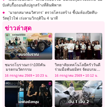
บังคับรื้อถอนสิ่งปลูกสร้างที่ดินพิพาท
‘นายกสมาคมวิศวกร’ ตรวจโครงสร้าง ชี้ปมห้องปิดทึบ-
วัสดุไวไฟ เร่งลามวิกฤติใน 4 นาที
ข่าวล่าสุด
ชมรถโบราณกว่า100คัน
วิทยาลัยเทคโนโลยีครัววันดี
มรดกนวัตกรรม
ร่วมมือพันธมิตร จัดอบรม
“Wellness Decode
16 กรกฎาคม 2569
10:23 น.
16 กรกฎาคม 2569
10:12 น.
Workshop” สร้างแต้มต่อ
ธุรกิจร้านอาหาร