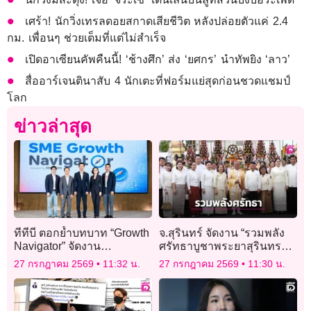
เศร้า! นักวิ่งเทรลดอยสกาดเสียชีวิต หลังปล่อยตัวแค่ 2.4
กม. เพื่อนๆ ช่วยเต็มที่แต่ไม่สำเร็จ
เปิดอาเซียนคัพคืนนี้! ‘ช้างศึก’ ส่ง ‘ยศกร’ นำทัพยิง ‘ลาว’
สื่ออาร์เจนตินาสับ 4 นักเตะที่ฟอร์มแย่สุดก่อนชวดแชมป์
โลก
ข่าวล่าสุด
ทีทีบี ตอกย้ำบทบาท “Growth
จ.สุรินทร์ จัดงาน “รวมพลัง
Navigator” จัดงาน
ศรัทธาบูชาพระยาสุรินทร
Networking Day สนับสนุน
ภักดีฯ” เสริมบารมีเมือง
27 กรกฎาคม 2569
11:32 น.
27 กรกฎาคม 2569
11:30 น.
SME ไทยอย่างครบวงจร