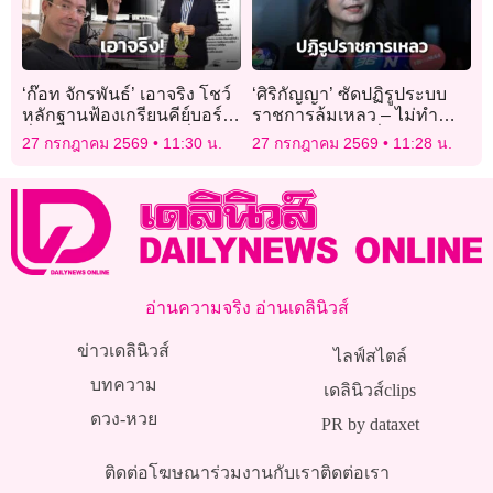
‘ก๊อท จักรพันธ์’ เอาจริง โชว์
‘ศิริกัญญา’ ซัดปฏิรูประบบ
หลักฐานฟ้องเกรียนคีย์บอร์ด
ราชการล้มเหลว – ไม่ทำ
ลั่นเตรียมรอรับหมายที่บ้าน!
แผนภาพใหญ่ หวั่นคนเก่งๆ
27 กรกฎาคม 2569
11:30 น.
27 กรกฎาคม 2569
11:28 น.
ชิงขอเออร์ลี่
อ่านความจริง อ่านเดลินิวส์
ข่าวเดลินิวส์
ไลฟ์สไตล์
บทความ
เดลินิวส์clips
ดวง-หวย
PR by dataxet
ติดต่อโฆษณา
ร่วมงานกับเรา
ติดต่อเรา