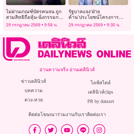
ไม่ผ่านเกณฑ์บัตรคนจน ถูก
รัฐบาลแจง‘ฝ่าย
สวมสิทธิถือหุ้น-นั่งกรรมการ
ค้าน’ประโยชน์โครงการ
ให้รีบยื่นตรวจสอบ
‘Missing Link’เชื่อมรถไฟ
29 กรกฎาคม 2569
9:58 น.
29 กรกฎาคม 2569
9:30 น.
ชุมพร–ท่าเรือ
อ่านความจริง อ่านเดลินิวส์
ข่าวเดลินิวส์
ไลฟ์สไตล์
บทความ
เดลินิวส์clips
ดวง-หวย
PR by dataxet
ติดต่อโฆษณา
ร่วมงานกับเรา
ติดต่อเรา