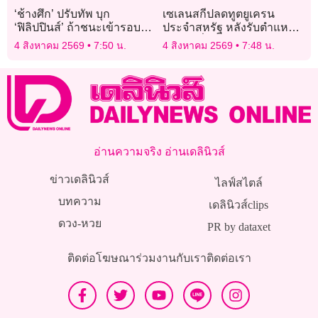
‘ช้างศึก’ ปรับทัพ บุก
เซเลนสกีปลดทูตยูเครน
‘ฟิลิปปินส์’ ถ้าชนะเข้ารอบ
ประจำสหรัฐ หลังรับตำแหน่ง
บอลอาเซียนคัพ
ไม่ถึงหนึ่งปี
4 สิงหาคม 2569
7:50 น.
4 สิงหาคม 2569
7:48 น.
อ่านความจริง อ่านเดลินิวส์
ข่าวเดลินิวส์
ไลฟ์สไตล์
บทความ
เดลินิวส์clips
ดวง-หวย
PR by dataxet
ติดต่อโฆษณา
ร่วมงานกับเรา
ติดต่อเรา