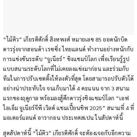
“ไม้คิว” เกียรติศักดิ์ สิงหพงศ์ หมายเลข 85 ยอดนักบิด
ดาวรุ่งจากฮอนด้า เรซซิ่ง ไทยแลนด์ ทำงานอย่างหนักกับ
การแข่งขันระดับ “จูเนียร์” ชิงแชมป์โลก เพื่อเรียนรู้รูป
แบบสนามระดับโลกที่ไม่เคยลงแข่งมาก่อน และร่วมกับ
ทีมในการปรับเซตติ้งให้ลงตัวที่สุด โดยสามารถปรับตัวได้
อย่างน่าประทับใจ จนเก็บมาได้ 4 คะแนน จาก 3 สนาม
แรกของฤดูกาล พร้อมลงสู้ศึกดาวรุ่งชิงแชมป์โลก “เอฟ
ไอเอ็ม จูเนียร์จีพี เวิลด์ แชมเปี้ยนชิพ 2025” สนามที่ 4 ที่
มอเตอร์แลนด์ อารากอน ประเทศสเปน ในสัปดาห์นี้
สุดสัปดาห์นี้ “ไม้คิว” เกียรติศักดิ์ จะต้องเจอกับอีกความ