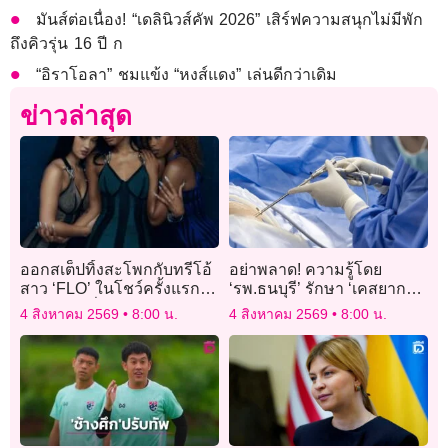
มันส์ต่อเนื่อง! “เดลินิวส์คัพ 2026” เสิร์ฟความสนุกไม่มีพัก
ถึงคิวรุ่น 16 ปี ก
“อิราโอลา” ชมแข้ง “หงส์แดง” เล่นดีกว่าเดิม
ข่าวล่าสุด
ออกสเต็ปทิ้งสะโพกกับทรีโอ้
อย่าพลาด! ความรู้โดย
สาว ‘FLO’ ในโชว์ครั้งแรกใน
‘รพ.ธนบุรี’ รักษา ‘เคสยาก
ไทย เอฟซีตื่นเต้นหนักมาก
โรคกระดูกสันหลัง’
4 สิงหาคม 2569
8:00 น.
4 สิงหาคม 2569
8:00 น.