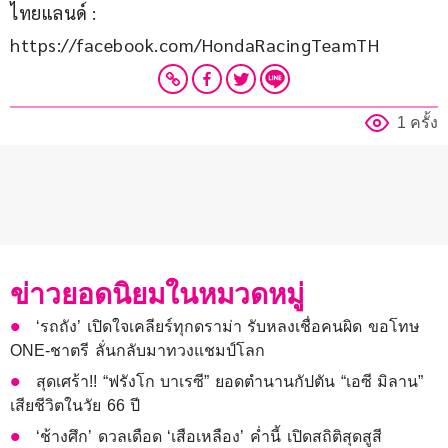
ไทยแลนด์ : 
https://facebook.com/HondaRacingTeamTH
1 ครั้ง
ข่าวยอดนิยมในหมวดหมู่
‘รถถัง’ เปิดใจเคลียร์ทุกดราม่า รับหลงเชื่อคนผิด ขอโทษ
ONE-ชาตรี ลั่นกลับมาทวงแชมป์โลก
สุดเศร้า!! “ฟรังโก บาเรซี” ยอดตำนานกัปตัน “เอซี มิลาน”
เสียชีวิตในวัย 66 ปี
‘ช้างศึก’ ดวลเดือด ‘เสือเหลือง’ ค่ำนี้ เปิดสถิติสุดสูสี