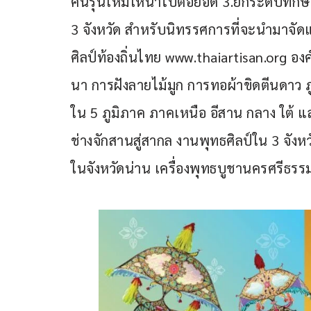
คนรุ่นใหม่ให้นำไปต่อยอด 3.ยกระดับทักษ
3 จังหวัด สำหรับนิทรรศการที่จะนำมาจัดแ
ศิลป์ท้องถิ่นไทย www.thaiartisan.org องค์ค
นา การฝังลายไม้มูก การทอผ้าขิดตีนดาว ภ
ใน 5 ภูมิภาค ภาคเหนือ อีสาน กลาง ใต้
ช่างจักสานสู่สากล งานพุทธศิลป์ใน 3 จังหวั
ในจังหวัดน่าน เครื่องพุทธบูชานครศรีธรร