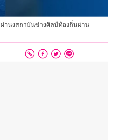
านผ่านงสถาบันช่างศิลป์ท้องถิ่นผ่าน