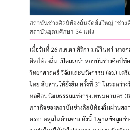
สถาบันช่างศิลป์ท้องถิ่นจัดยิ่งใหญ่ “ช่าง
สถาบันอุดมศึกษา 34 แห่ง
เมื่อวันที่ 26 ก.ค.ดร.สิริกร มณีรินทร์ 
ศิลป์ท้องถิ่น เปิดเผยว่า สถาบันช่างศิลป
วิทยาศาสตร์ วิจัยและนวัตกรรม (อว.) เตร
ไทย สืบสานให้ยั่งยืน ครั้งที่ 3” ในระหว่
หอศิลปวัฒนธรรมแห่งกรุงเทพมหานคร (BA
ภารกิจของสถาบันช่างศิลป์ท้องถิ่นผ่านสถา
ครอบคลุมในด้านต่าง ดังนี้ 1.ฐานข้อมูลช่าง