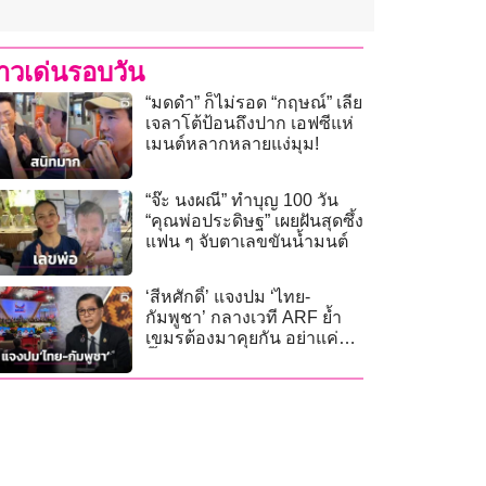
่าวเด่นรอบวัน
“มดดำ” ก็ไม่รอด “กฤษณ์” เลีย
เจลาโต้ป้อนถึงปาก เอฟซีแห่
เมนต์หลากหลายแง่มุม!
“จ๊ะ นงผณี” ทำบุญ 100 วัน
“คุณพ่อประดิษฐ” เผยฝันสุดซึ้ง
แฟน ๆ จับตาเลขขันน้ำมนต์
‘สีหศักดิ์’ แจงปม ‘ไทย-
กัมพูชา’ กลางเวที ARF ย้ำ
เขมรต้องมาคุยกัน อย่าแค่ตี
ปี๊บข้อเรียกร้อง