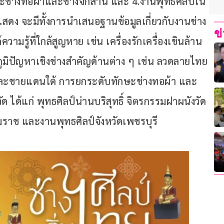
ะช่างทอผ้าและช่างจักสาน และ 4.งานพุทธศิลป์ใน 
สดง จะมีทั้งการนำเสนอฐานข้อมูลเกี่ยวกับงานช่าง
ข
วามรู้ที่ใกล้สูญหาย เช่น เครื่องรักเครื่องเขินล้าน
ูมิปัญหาเชิงช่างสำคัญด้านต่าง ๆ เช่น ลวดลายไทย
 และชายแดนใต้ การยกระดับทักษะช่างทอผ้า และ
ด ได้แก่ พุทธศิลป์น่านบริสุทธิ์ จิตรกรรมฝาผนังวัด
มราช และงานพุทธศิลป์จังหวัดเพชรบุรี