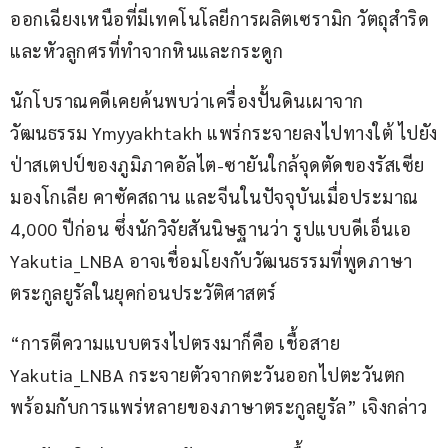
ออกเฉียงเหนือที่มีเทคโนโลยีการผลิตเซรามิก วัตถุสำริด 
และหัวลูกศรที่ทำจากหินและกระดูก
นักโบราณคดีเคยค้นพบว่าเครื่องปั้นดินเผาจาก
วัฒนธรรม Ymyyakhtakh แพร่กระจายลงไปทางใต้ ไปยัง
ป่าสเตปป์ของภูมิภาคอัลไต-ซายันใกล้จุดตัดของรัสเซีย 
มองโกเลีย คาซัคสถาน และจีนในปัจจุบันเมื่อประมาณ 
4,000 ปีก่อน ซึ่งนักวิจัยสันนิษฐานว่า รูปแบบดีเอ็นเอ 
Yakutia_LNBA อาจเชื่อมโยงกับวัฒนธรรมที่พูดภาษา
ตระกูลยูรัลในยุคก่อนประวัติศาสตร์
“การตีความแบบตรงไปตรงมาก็คือ เชื้อสาย 
Yakutia_LNBA กระจายตัวจากตะวันออกไปตะวันตก
พร้อมกับการแพร่หลายของภาษาตระกูลยูรัล” เจิงกล่าว 