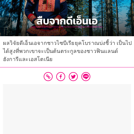
ผลวิจัยดีเอ็นเอจากชาวไซบีเรียยุคโบราณบ่งชี้ว่า เป็นไป
ได้สูงที่พวกเขาจะเป็นต้นตระกูลของชาวฟินแลนด์
ฮังการีและเอสโตเนีย