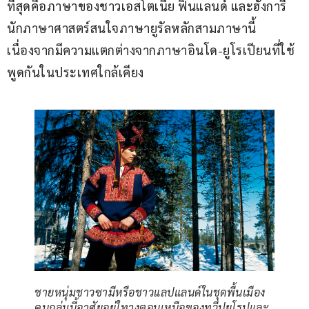
ที่สุดคือภาษาของชาวเอสโตเนีย ฟินแลนด์ และฮังการี 
นักภาษาศาสตร์สนใจภาษายูรัลหลักสามภาษานี้
เนื่องจากมีความแตกต่างจากภาษาอินโด-ยูโรเปียนที่ใช้
พูดกันในประเทศใกล้เคียง
ชายหนุ่มชาวซามีหรือชาวแลปแลนด์ในชุดพื้นเมือง
คนกลุ่มนี้อาศัยอยู่ใทางตอนเหนือของทวีปยุโรปและ