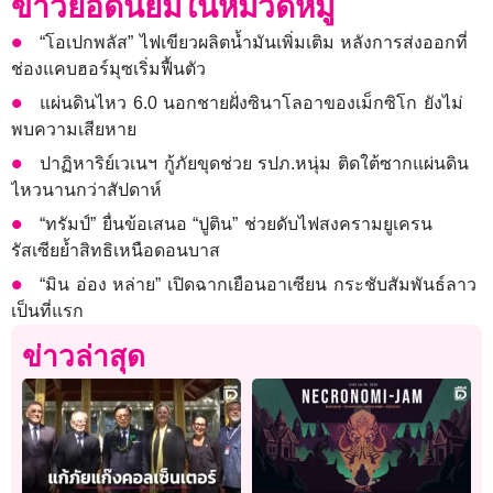
ข่าวยอดนิยมในหมวดหมู่
“โอเปกพลัส” ไฟเขียวผลิตน้ำมันเพิ่มเติม หลังการส่งออกที่
ช่องแคบฮอร์มุซเริ่มฟื้นตัว
แผ่นดินไหว 6.0 นอกชายฝั่งซินาโลอาของเม็กซิโก ยังไม่
พบความเสียหาย
ปาฏิหาริย์เวเนฯ กู้ภัยขุดช่วย รปภ.หนุ่ม ติดใต้ซากแผ่นดิน
ไหวนานกว่าสัปดาห์
“ทรัมป์” ยื่นข้อเสนอ “ปูติน” ช่วยดับไฟสงครามยูเครน
รัสเซียย้ำสิทธิเหนือดอนบาส
“มิน อ่อง หล่าย” เปิดฉากเยือนอาเซียน กระชับสัมพันธ์ลาว
เป็นที่แรก
ข่าวล่าสุด