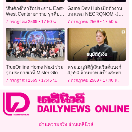
‘สีหศักดิ์’หารือประธาน East-
Game Dev Hub เปิดตัวงาน
West Center ฮาวาย รุกคืบ
เกมแจม NECRONOMI-JAM
หุ้นส่วนยุทธศาสตร์ไทย-
ใน 3 จังหวัด วันที่ 24-26 ก.ค.
7 กรกฎาคม 2569
17:50 น.
7 กรกฎาคม 2569
17:50 น.
สหรัฐ ลุยแก้’ไซเบอร์-แก๊ง
2026
คอลเซ็นเตอร์’
TrueOnline Home Next ร่วม
ครม.อนุมัติกู้เงินเวิลด์แบงก์
จุดประกายเวที Mister Global
4,550 ล้านบาท สร้างสะพาน
Thailand 2026 เฟ้นหา ‘True
เชื่อมเกาะ-ทะเลสาบ
7 กรกฎาคม 2569
17:45 น.
7 กรกฎาคม 2569
17:40 น.
Gentlemen’
อ่านความจริง อ่านเดลินิวส์