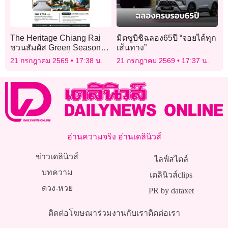
The Heritage Chiang Rai
มิตซูบิชิฉลอง65ปี “จอยได้ทุก
ชวนสัมผัส Green Season
เส้นทาง”
เปิดโปรห้องพักเริ่ม 1,700
21 กรกฎาคม 2569
17:38 น.
21 กรกฎาคม 2569
17:37 น.
บาท พาเที่ยว 4 จุด
อ่านความจริง อ่านเดลินิวส์
ข่าวเดลินิวส์
ไลฟ์สไตล์
บทความ
เดลินิวส์clips
ดวง-หวย
PR by dataxet
ติดต่อโฆษณา
ร่วมงานกับเรา
ติดต่อเรา