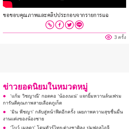
ขอขอบคุณภาพและคลิปประกอบจากรายการแฉ
3 ครั้ง
ข่าวยอดนิยมในหมวดหมู่
‘แก้ม วิชญาณี’ กอดคอ ‘น้องเนเน่’ แจกยิ้มหวานล้นเฟรม
การันตีคุณภาพสายเลือดภูเก็ต
‘มิน พีชญา’ กลับสู่หน้าฟีดอีกครั้ง เผยภาพความสุขชื่นมื่น
งานแต่งของน้องชาย
‘โบว์ เมลดา’ โดนทัวร์ไทย-ต่างชาติลง ปมฟอลไอจี