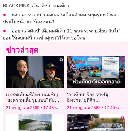
BLACKPINK เว้น ‘ลิซ่า’ คนเดียว!
‘หงา คาราวาน’ แต่งกลอนเตือนสังคม หยุดรุมหวังผล
ประโยชน์จาก ‘น้องเนเน่’!
‘ออย แสงศิลป์’ เดือดคดีเด็ก 11 ชนพระหายเงียบ ลั่นไม่
ยอมให้จบแค่นี้ แฉซ้ำคู่กรณีไร้เงาขอโทษ
ข่าวล่าสุด
เปเซชเคียนชี้อิหร่านเผชิญ
‘อาเซียน’ ร้อง ‘สหรัฐ-
“สงครามเต็มรูปแบบ” กับ
อิหร่าน’ ยุติศึก
สหรัฐ สมรภูมิใหม่อยู่ที่
ตะวันออกกลาง คุ้มกันเรือ
21 กรกฎาคม 2569
17:48 น.
21 กรกฎาคม 2569
17:40 น.
เศรษฐกิจ
ผ่านช่องแคบฮอร์มุซ