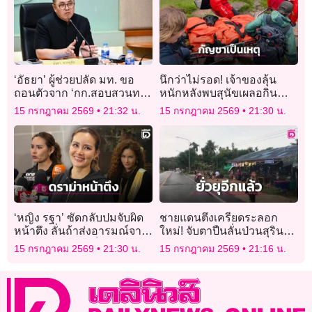
‘อัธยา’ ผู้ช่วยปลัด มท. ขอ
นึกว่าไม่รอด! เจ้าของลุ้น
ถอนตัวจาก ‘กก.สอบสวนทาง
หนักหลังพบสุนัขเผลอกิน
วินัยอย่างร้ายแรง’ เคส
กัญชาขณะเดินป่าจนหมดสติ
15 กรกฎาคม 2569
21:32 น.
15 กรกฎาคม 2569
21:30 น.
‘ทุจริตสอบท้องถิ่น’ เหตุอาจมี
ต้องหามลงเขา
ส่วนได้ – เสีย ถูกไต่สวน
‘หญิง รฐา’ ซัดกลับปมจับผิด
ชายแดนตึงเครียดระลอก
หน้าตึง ลั่นถ้าส่งอารมณ์จาก
ใหม่! จับตาปืนลั่นป่วนสุรินทร์
ข้างในยังไงคนดูก็อิน
รับช่วงนายกฯ เตรียมเยือนจีน
15 กรกฎาคม 2569
21:30 น.
15 กรกฎาคม 2569
21:16 น.
16-21 ก.ค. นี้