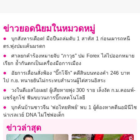
ข่าวยอดนิยมในหมวดหมู่
บุกสังหารเดือด! มือปืนถล่มดับ 1 สาหัส 1 ก่อนเผารถหนี
ตร.พุ่งปมแค้นมรดก
ศาลยกคำร้องหมายจับ “ภาวุธ” ปม Forex ไล่ไปออกหมาย
เรียก ย้ำกันตกเป็นเครื่องมือการเมือง
อัยการเลื่อนสั่งฟ้อง “บิ๊กโจ๊ก” คดีสินบนทองคำ 246 บาท
ไป ก.ย. ทนายยันไม่กระทบสำนวนผู้ไต่สวนอิสระ
วงในดีเอสไอเผย! ผู้เสียหายพุ่ง 300 ราย เล็งงัด ก.ม.คอมพ์-
แชร์ลูกโซ่ ฟันขบวนการบิ๊กเทคโนโลยี
บุกค้นบ้านชาวจีน ‘พ่อไทยทิพย์’ พบ 1 ผู้ต้องหาคดีนอมินีไช
น่าเรลเวย์ DNA ไม่ใช่พ่อเด็ก
ข่าวล่าสุด