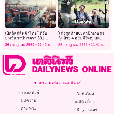
สลากทุกคน
เปิดลิสต์สินค้าไทย ได้รับ
โค้งสุดท้ายชะตาบิ๊กเกษตร
ยกเว้นภาษีมาตรา 301
ลุ้นย้าย 4 อธิบดีใหญ่ บท
สหรัฐฯ ได้ยกเว้นเพิ่มอีก 471
ทดสอบ “สุริยะ” ปรับทัพขับ
26 กรกฎาคม 2569
11:42 น.
26 กรกฎาคม 2569
11:41 น.
รายการ
เคลื่อนนโยบาย
อ่านความจริง อ่านเดลินิวส์
ข่าวเดลินิวส์
ไลฟ์สไตล์
บทความ
เดลินิวส์clips
ดวง-หวย
PR by dataxet