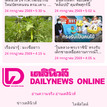
เดลินิวส์ 24 ก.ค.ไฟเขียวรื้อ
“อินทรีเหล็ก” จ่อเปิดตัว
ใหม่บัตรคนจน ครม.เคาะ 27
“คล็อปป์” คุมทัพศุกร์นี้
ก.ค.มีรถเก่า-จยย.-
24 กรกฎาคม 2569
5:30 น.
24 กรกฎาคม 2569
5:02 น.
นร.กศน.ได้
เรื่องน่ารู้ : มะเขือยาว
‘ในหลวง-พระราชินี’ ทรงรับ
เด็กชายเหยื่อสถานการณ์ใต้
24 กรกฎาคม 2569
4:15 น.
ไว้เป็นคนไข้ในพระบรม
24 กรกฎาคม 2569
4:05 น.
ราชานุเคราะห์
อ่านความจริง อ่านเดลินิวส์
ข่าวเดลินิวส์
ไลฟ์สไตล์