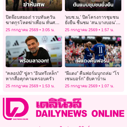
ปิดจ๊อบสยอง! รวบทันควัน
‘ผบช.น.’ ปิดโครงการชุมชน
ฆาตกรโหดฆ่าเพื่อน หั่นศพ
ยั่งยืน ชื่นชม ‘สน.บางบอน’
แยกทิ้งอำพราง
ต้นแบบชุมชนปลอดยาเสพติด
25 กรกฎาคม 2569
3:05 น.
25 กรกฎาคม 2569
1:57 น.
“คลอปป์” ขู่ลา “อินทรีเหล็ก”
“ผีแดง” คืนฟอร์มบุกถล่ม “โร
หากสื่อคุกคามครอบครัว
เซนบอร์ก” ยับคาบ้าน
25 กรกฎาคม 2569
1:53 น.
25 กรกฎาคม 2569
1:07 น.