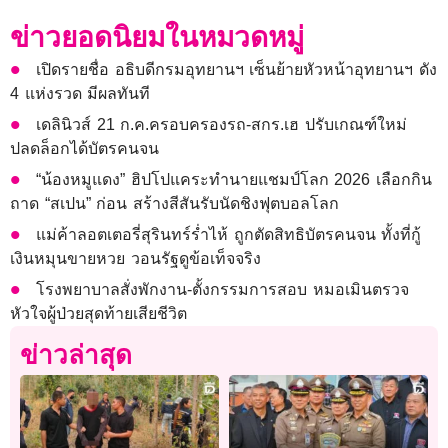
ข่าวยอดนิยมในหมวดหมู่
เปิดรายชื่อ อธิบดีกรมอุทยานฯ เซ็นย้ายหัวหน้าอุทยานฯ ดัง
4 แห่งรวด มีผลทันที
เดลินิวส์ 21 ก.ค.ครอบครองรถ-สกร.เฮ ปรับเกณฑ์ใหม่
ปลดล็อกได้บัตรคนจน
“น้องหมูแดง” ฮิปโปแคระทำนายแชมป์โลก 2026 เลือกกิน
ถาด “สเปน” ก่อน สร้างสีสันรับนัดชิงฟุตบอลโลก
แม่ค้าลอตเตอรี่สุรินทร์ร่ำไห้ ถูกตัดสิทธิบัตรคนจน ทั้งที่กู้
เงินหมุนขายหวย วอนรัฐดูข้อเท็จจริง
โรงพยาบาลสั่งพักงาน-ตั้งกรรมการสอบ หมอเมินตรวจ
หัวใจผู้ป่วยสุดท้ายเสียชีวิต
ข่าวล่าสุด