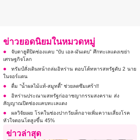
ข่าวยอดนิยมในหมวดหมู่
จับตาฮูตีปิดช่องแคบ “บับ เอล-มันเดบ” ศึกทะเลแดงเขย่า
เศรษฐกิจโลก
ทรัมป์สั่งเดินหน้าถล่มอิหร่าน ตอบโต้ทหารสหรัฐดับ 2 นาย
ในจอร์แดน
ดื่ม “น้ำผลไม้แท้-สมูทตี้” ช่วยลดซึมเศร้า!!
อิหร่านประณามสหรัฐก่ออาชญากรรมสงคราม ส่ง
สัญญาณปิดช่องแคบทะเลแดง
ผลวิจัยเผย โรคในช่องปากวัยเด็กอาจเพิ่มความเสี่ยงโรค
หัวใจตอนโตสูงขึ้น 45%
ข่าวล่าสุด