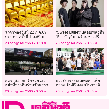
ราคาทองวันนี้ 22 ก.ค.69
“Sweet Mullet” ปล่อยเพลงช้า
ประกาศครั้งที่ 1 คงที่ไม่
“Still Cry” มาพร้อมซาวด์ร็อก
เปลี่ยนแปลง
ที่หลายคนคิดถึง
23 กรกฎาคม 2569
9:18 น.
23 กรกฎาคม 2569
9:00 น.
สหราชอาณาจักรถอนเจ้า
บวงสรวงพระแม่คงคา เพื่อ
หน้าที่จากอิหร่านชั่วคราว
ความเป็นสิริมงคลในการจัด
หวั่นสถานการณ์บานปลาย
กิจกรรมเฉลิมพระเกียรติฯ
23 กรกฎาคม 2569
8:59 น.
23 กรกฎาคม 2569
8:46 น.
“สายน้ำแห่งชีวิต ใต้ร่มพระ
บารมี สืบสานวิถี
รัตนโกสินทร์”