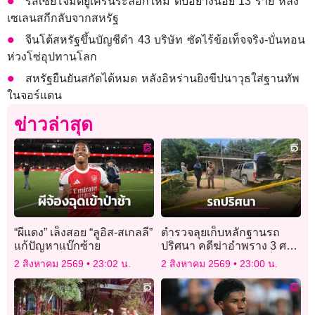
รัสเซียโจมตียูเครนระลอกใหม่ ดับอย่างน้อย 13 ราย หลัง
เซเลนสกีกลับจากสหรัฐ
จีนโต้สหรัฐขึ้นบัญชีดำ 43 บริษัท ซัดไร้ข้อเท็จจริง-บั่นทอน
ห่วงโซ่อุปทานโลก
สหรัฐยืนยันสกัดได้หมด หลังอิหร่านยิงขีปนาวุธใส่ฐานทัพ
ในจอร์แดน
ข่าวล่าสุด
“ผีแดง” เล็งสอย “ลูอิส-สเกลลี”
ตำรวจลุยเก็บหลักฐานรถ
แก้ปัญหาแบ๊กซ้าย
ปริศนา คดีฆ่าอำพราง 3 ศพ
ฝังดิน เร่งหาหลักฐานเชื่อม
2 สิงหาคม 2569
23:02 น.
2 สิงหาคม 2569
23:00 น.
โยงผู้ก่อเหตุ