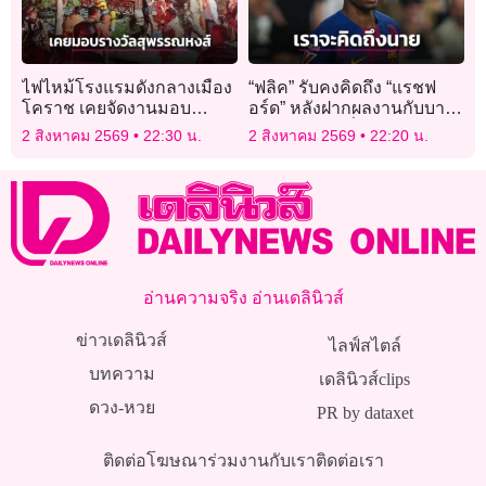
ไฟไหม้โรงแรมดังกลางเมือง
“ฟลิค” รับคงคิดถึง “แรชฟ
โคราช เคยจัดงานมอบ
อร์ด” หลังฝากผลงานกับบาร์
รางวัลสุพรรณหงส์
ซาอย่างยอดเยี่ยม
2 สิงหาคม 2569
22:30 น.
2 สิงหาคม 2569
22:20 น.
อ่านความจริง อ่านเดลินิวส์
ข่าวเดลินิวส์
ไลฟ์สไตล์
บทความ
เดลินิวส์clips
ดวง-หวย
PR by dataxet
ติดต่อโฆษณา
ร่วมงานกับเรา
ติดต่อเรา