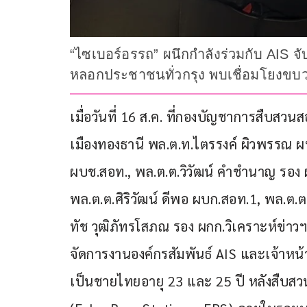
“ไซเบอร์อรรถ” ผนึกกำลังร่วมกับ AIS จ
หลอกประชาชนทั่วกรุง พบเชื่อมโยงขบวน
เมื่อวันที่ 16 ส.ค. ที่กองบัญชาการสืบ
เมืองทองธานี พล.ต.ท.ไตรรงค์ ผิวพรรณ ผบ
ผบช.สอท., พล.ต.ต.วิวัฒน์ คำชำนาญ รอง 
พล.ต.ต.ศิริวัฒน์ ดีพอ ผบก.สอท.1, พล.ต
ทัช วุฒิภัทรโสภณ รอง ผกก.วิเคราะห์ข่าวฯ 
จัดการงานองค์กรสัมพันธ์ AIS และเจ้าหน้าท
เป็นชายไทยอายุ 23 และ 25 ปี หลังสืบสวน