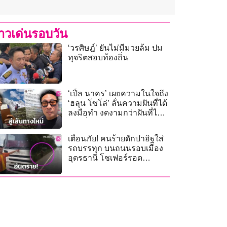
่าวเด่นรอบวัน
‘วรศิษฎ์’ ยันไม่มีมวยล้ม ปม
ทุจริตสอบท้องถิ่น
‘เปิ้ล นาคร’ เผยความในใจถึง
‘ฮลุน โซโล่’ ลั่นความฝันที่ได้
ลงมือทำ งดงามกว่าฝันที่ไม่
เคยเริ่ม!
เตือนภัย! คนร้ายดักปาอิฐใส่
รถบรรทุก บนถนนรอบเมือง
อุดรธานี โชเฟอร์รอด
หวุดหวิด