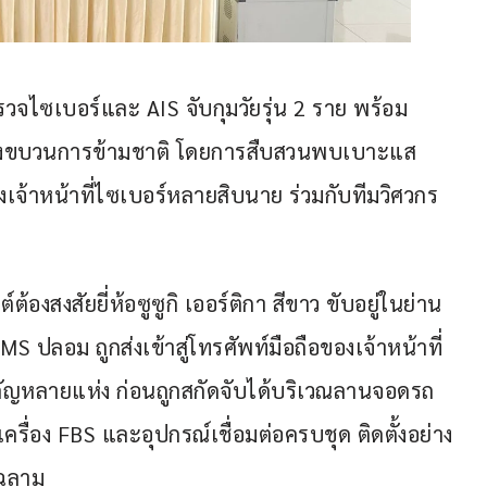
 ตำรวจไซเบอร์และ AIS จับกุมวัยรุ่น 2 ราย พร้อม
่อมโยงขบวนการข้ามชาติ โดยการสืบสวนพบเบาะแส
ลังเจ้าหน้าที่ไซเบอร์หลายสิบนาย ร่วมกับทีมวิศวกร 
์ต้องสงสัยยี่ห้อซูซูกิ เออร์ติกา สีขาว ขับอยู่ในย่าน
 ปลอม ถูกส่งเข้าสู่โทรศัพท์มือถือของเจ้าหน้าที่
นสำคัญหลายแห่ง ก่อนถูกสกัดจับได้บริเวณลานจอดรถ
่อง FBS และอุปกรณ์เชื่อมต่อครบชุด ติดตั้งอย่าง
ฉลาม