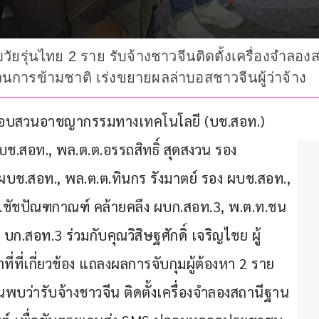
ับวัยรุ่นไทย 2 ราย รับจ้างชาวจีนติดตั้งเครื่องจำ
การข้ามชาติ เร่งขยายผลล่าบอสชาวจีนผู้ว่าจ้าง
สวนสอบสวนอาชญากรรมทางเทคโนโลยี (บช.สอท.) 
ช.สอท., พล.ต.ต.อรรถสิทธิ์ สุดสงวน รอง 
ผบช.สอท., พล.ต.ต.ทินกร รังมาตย์ รอง ผบช.สอท., 
.ต.ชัชปัณฑกาณฑ์ คล้ายคลึง ผบก.สอท.3, พ.ต.ท.ชน
บก.สอท.3 ร่วมกับคุณวิสิษฐศักดิ์ เจริญไชย ผู้
ี่ที่เกี่ยวข้อง แถลงผลการจับกุมผู้ต้องหา 2 ราย 
พบว่ารับจ้างชาวจีน ติดตั้งเครื่องจำลองสถานีฐาน 