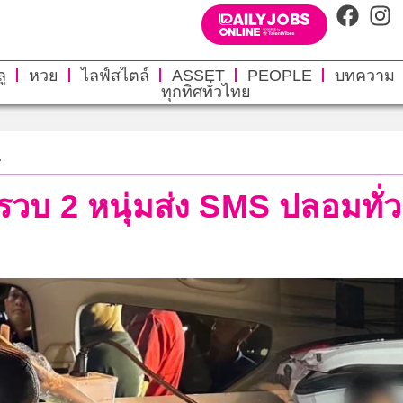
ู
หวย
ไลฟ์สไตล์
ASSET
PEOPLE
บทความ
ทุกทิศทั่วไทย
.
’ รวบ 2 หนุ่มส่ง SMS ปลอมทั่