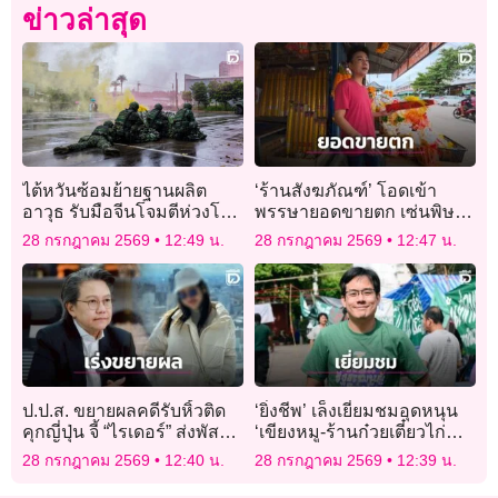
ข่าวล่าสุด
ไต้หวันซ้อมย้ายฐานผลิต
‘ร้านสังฆภัณฑ์’ โอดเข้า
อาวุธ รับมือจีนโจมตีห่วงโซ่
พรรษายอดขายตก เซ่นพิษ
อุตสาหกรรม
เศรษฐกิจ แถมเจอข่าว ‘ผ้า
28 กรกฎาคม 2569
12:49 น.
28 กรกฎาคม 2569
12:47 น.
ไตรยัดไส้’
ป.ป.ส. ขยายผลคดีรับหิ้วติด
‘ยิ่งชีพ’ เล็งเยี่ยมชมอุดหนุน
คุกญี่ปุ่น จี้ “ไรเดอร์” ส่งพัสดุ
‘เขียงหมู-ร้านก๋วยเตี๋ยวไก่
ซุกไอซ์ เข้าแสดงความ
มะระ’ 2 สว.อำนาจเจริญ วัน
28 กรกฎาคม 2569
12:40 น.
28 กรกฎาคม 2569
12:39 น.
บริสุทธิ์ใจด่วน!
สู้คดี ‘สุขสมรวย’