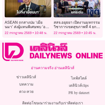
ASEAN ถกสางปม ‘เมีย
สสจ.อยุธยา เปิดงานมหกรรม
นมา’ ส่งผู้แทนพิเศษพบ ‘ออง
วิชาการเขตสุขภาพที่ 4 ยก
ซาน ซูจี’ ไทยหนุนไม่โดด
ระดับการแพทย์แผนไทยยา
22 กรกฎาคม 2569
10:48 น.
22 กรกฎาคม 2569
10:45 น.
เดี่ยวเมียนมา
สมุนไพรสู่ความยั่งยืน
อ่านความจริง อ่านเดลินิวส์
ข่าวเดลินิวส์
ไลฟ์สไตล์
บทความ
เดลินิวส์clips
ดวง-หวย
PR by dataxet
ติดต่อโฆษณา
ร่วมงานกับเรา
ติดต่อเรา