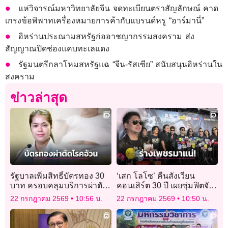
แห่วิจารณ์มหาวิทยาลัยจีน จดทะเบียนตราสัญลักษณ์ คาด
เกรงข้อพิพาทเครื่องหมายการค้ากับแบรนด์หรู “อาร์มานี่”
อิหร่านประณามสหรัฐก่ออาชญากรรมสงคราม ส่ง
สัญญาณปิดช่องแคบทะเลแดง
รัฐมนตรีกลาโหมสหรัฐแฉ “จีน-รัสเซีย” สนับสนุนอิหร่านใน
สงคราม
ข่าวล่าสุด
รัฐบาลเพิ่มสิทธิ์บัตรทอง 30
‘เสก โลโซ’ คืนสังเวียน
บาท ครอบคลุมบริการผ่าตัด
คอนเสิร์ต 30 ปี เผยซุ่มฟิตจัด
โรคอ้วนภาวะรุนแรง
ฉีดพุงกู้ร่างเพชร สะเทือนรา
22 กรกฎาคม 2569
10:56 น.
22 กรกฎาคม 2569
10:50 น.
ชมังฯ