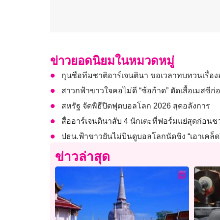
ข่าวยอดนิยมในหมวดหมู่
กุนซือทีมชาติอาร์เจนตินา ขอเวลาทบทวนเรื่อ
สาวกฟ้าขาวใจคอไม่ดี “ซ้อก้าด” ตัดเสื้อเมสซี
สหรัฐ จัดพิธีปิดฟุตบอลโลก 2026 สุดอลังการ
สื่ออาร์เจนตินาสับ 4 นักเตะที่ฟอร์มแย่สุดก่อ
ปธน.ฟ้าขาวยันไม่บินดูบอลโลกนัดชิง “เอาเคล็ด
ข่าวล่าสุด