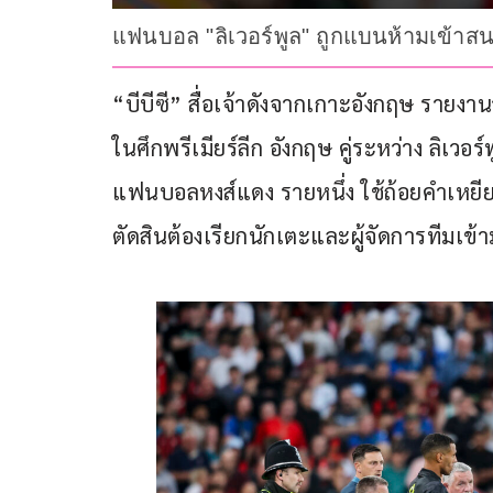
แฟนบอล "ลิเวอร์พูล" ถูกแบนห้ามเข้า
“บีบีซี” สื่อเจ้าดังจากเกาะอังกฤษ รายง
ในศึกพรีเมียร์ลีก อังกฤษ คู่ระหว่าง ลิเวอ
แฟนบอลหงส์แดง รายหนึ่ง ใช้ถ้อยคำเหยียด
ตัดสินต้องเรียกนักเตะและผู้จัดการทีมเข้