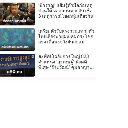
‘บิ๊กราญ’ แย้มรู้ตัวมือก่อเหตุ
ป่วนใต้ จ่อออกหมายจับ เชื่อ
3 เหตุการณ์โยงกลุ่มเดียวกัน
เตรียมตัวรับแรงกระแทก! ทั่ว
ไทยเสี่ยงพายุฝน-ลมกระโชก
แรง เตือนระวังฝนสะสม
สะพัด! โผอัยการใหญ่ 823
ตำแหน่ง ‘สุรเชษฐ์’ นั่งคดี
พิเศษ ‘ธีระวัฒน์’ คุมอาญา
จับตา 2 อัยการคนดังปักหลัก
เดิม