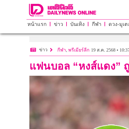
หน้าแรก
ข่าว
บันเทิง
กีฬา
ดวง-มูเตล
ข่าว
กีฬา
,
พรีเมียร์ลีก
19 ส.ค. 2568 • 10:3
แฟนบอล “หงส์แดง” ถู