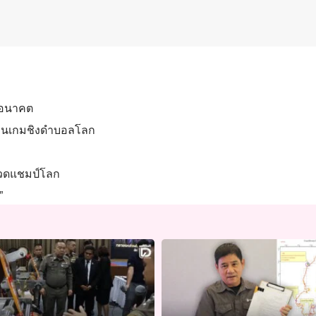
งอนาคต
ก่อนเกมชิงดำบอลโลก
นชวดแชมป์โลก
”