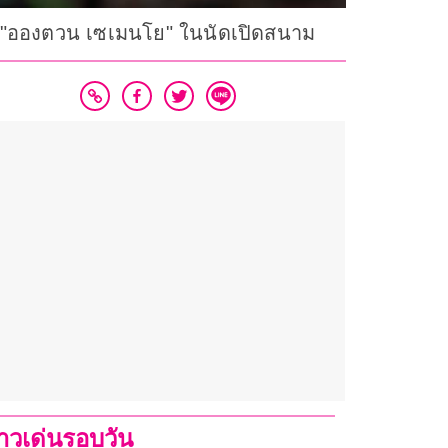
ว "อองตวน เซเมนโย" ในนัดเปิดสนาม
่าวเด่นรอบวัน