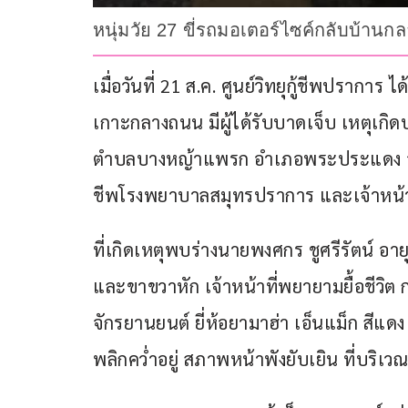
หนุ่มวัย 27 ขี่รถมอเตอร์ไซค์กลับบ้านก
เมื่อวันที่ 21 ส.ค. ศูนย์วิทยุกู้ชีพปราการ 
เกาะกลางถนน มีผู้ได้รับบาดเจ็บ เหตุเกิดบ
ตำบลบางหญ้าแพรก อำเภอพระประแดง จังห
ชีพโรงพยาบาลสมุทรปราการ และเจ้าหน้าท
ที่เกิดเหตุพบร่างนายพงศกร ชูศรีรัตน์ อา
และขาขวาหัก เจ้าหน้าที่พยายามยื้อชีวิต
จักรยานยนต์ ยี่ห้อยามาฮ่า เอ็นแม็ก สีแ
พลิกควํ่าอยู่ สภาพหน้าพังยับเยิน ที่บร