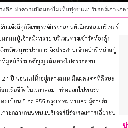
ลางดึก ฝ่าความมืดมองไม่เห็นพุ่งชนแบริเออร์เกาะกลา
ได้รับแจ้งมีอุบัติเหตุรถจักรยานยนต์เฉี่ยวชนแบริเออร์
นถนนปู่เจ้าสมิงพราย บริเวณทางเข้าวัดท้องคุ้ง 
วัดสมุทรปราการ จึงประสานเจ้าหน้าที่หน่วยกู้
ี่มูลนิธิร่วมกตัญญู เดินทางไปตรวจสอบ
ยุ 27 ปี นอนแน่นิ่งอยู่กลางถนน มีแผลแตกที่ศีรษะ
 ก่อนเสียชีวิตในเวลาต่อมา ห่างออกไปพบรถ
ดง ทะเบียน 5 กถ 855 กรุงเทพมหานคร ผู้ตายล้ม
ิเวณเกาะกลางถนนพบแบริเออร์มีร่องรอยการเฉี่ยวชน
ข