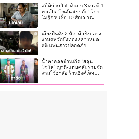
สถิติน่ากลัว! เดินมา 3 คน มี 1
คนเป็น “ไขมันพอกตับ” โดย
ไม่รู้ตัว! เช็ก 10 สัญญาณ
เตือน ก่อนลามเป็นมะเร็งตับ
เสียงปืนดัง 2 นัด! มือยิงกลาง
งานศพวัดบึงทองหลางหมด
สติ แฟนสาวปลอดภัย
น้ำตาคลอบ้านเกิด “ฮลุน
โซโล่” ญาติ-แฟนคลับร่วมจัด
งานไว้อาลัย ร้านอิงค์เจ็ททำ
ภาพความทรงจำมอบฟรี!