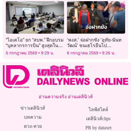
“ไอเคโอ” ยก “สบพ.” ฝึกอบรม
‘พงส.’ จ่อฝากขัง ‘อุทัย-นันท
“บุคลากรการบิน” สูงสุดใน
วัฒน์’ ขนเฮโรอีนไป
เอเชียแปซิฟิก
ออสเตรเลีย คัดค้านประกัน
6 กรกฎาคม 2569
9:29 น.
6 กรกฎาคม 2569
9:26 น.
ตัว
อ่านความจริง อ่านเดลินิวส์
ข่าวเดลินิวส์
ไลฟ์สไตล์
บทความ
เดลินิวส์clips
ดวง-หวย
PR by dataxet