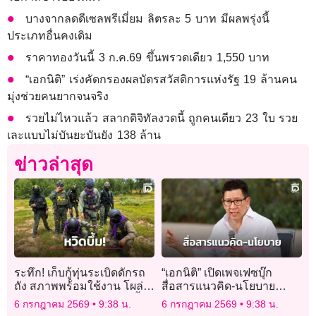
บางจากลดดีเซลพรีเมี่ยม ลิตรละ 5 บาท มีผลพรุ่งนี้
ประเภทอื่นคงเดิม
ราคาทองวันนี้ 3 ก.ค.69 ขึ้นพรวดเดียว 1,550 บาท
“เอกนิติ” เร่งคัดกรองผลบัตรสวัสดิการแห่งรัฐ 19 ล้านคน
มุ่งช่วยคนยากจนจริง
รวยไม่ไหวแล้ว สลากดิจิทัลงวดนี้ ถูกคนเดียว 23 ใบ รวย
เละแบบไม่บันยะบันยัง 138 ล้าน
ข่าวล่าสุด
ระทึก! เก็บกู้ทุ่นระเบิดดักรถ
“เอกนิติ” เปิดเพจเฟซบุ๊ก
ถัง สภาพพร้อมใช้งาน โผล่
สื่อสารแนวคิด-นโยบาย
กลางทุ่งนาสระแก้ว หวิดบึ้ม
เศรษฐกิจของรัฐบาล
6 กรกฎาคม 2569
9:38 น.
6 กรกฎาคม 2569
9:38 น.
ใส่เกษตรกร