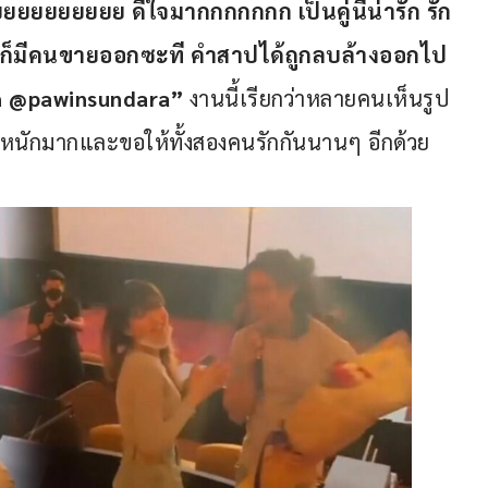
ยยยยยยยยยย ดีใจมากกกกกกก เป็นคู่นี่น่ารัก รัก
วงเราก็มีคนขายออกซะที คำสาปได้ถูกลบล้างออกไป
nn @pawinsundara”
 งานนี้เรียกว่าหลายคนเห็นรูป
ี่หนักมากและขอให้ทั้งสองคนรักกันนานๆ อีกด้วย