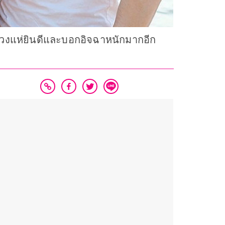
าชิกวงแห่ยินดีและบอกอิจฉาหนักมากอีก