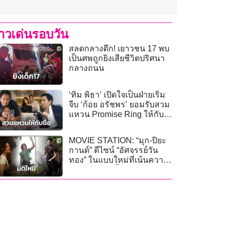
่าวเด่นรอบวัน
สลดกลางดึก! เยาวชน 17 พบ
เป็นศพถูกยิงเสียชีวิตปริศนา
กลางถนน
‘ทิม พิธา’ เปิดใจเป็นฝ่ายเริ่ม
จีบ ‘ก้อย อรัชพร’ ยอมรับสวม
แหวน Promise Ring ให้กับ
มือ!
MOVIE STATION: “มุก-ปิยะ
กานต์” ดีไซน์ “อัศจรรย์วัน
ทอง” ในแบบใหม่ที่เน้นความ
โมเดิร์นมากขึ้น