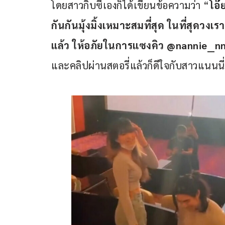
โดยสาวกิ๊บซี่เองก็ได้เขียนข้อความว่า “
โอ๊
กันกันมุ้งมิ้งเหมาะสมที่สุด ในที่สุด
แล้ว ให้อภัยในการแซงคิว @nannie__
และคลิปผ่านสตอรี่แล้วก็ดีใจกับสาวแนนน