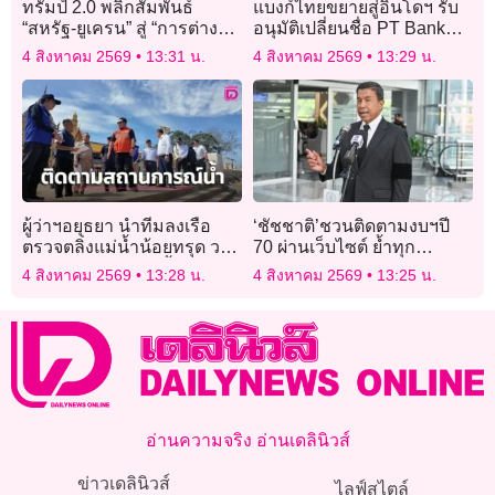
ทรัมป์ 2.0 พลิกสัมพันธ์
แบงก์ไทยขยายสู่อินโดฯ รับ
“สหรัฐ-ยูเครน” สู่ “การต่าง
อนุมัติเปลี่ยนชื่อ PT Bank
ประเทศเชิงพาณิชย์”
Kasikorn Indonesia
4 สิงหาคม 2569
13:31 น.
4 สิงหาคม 2569
13:29 น.
ผู้ว่าฯอยุธยา นำทีมลงเรือ
‘ชัชชาติ’ชวนติดตามงบฯปี
ตรวจตลิ่งแม่น้ำน้อยทรุด วาง
70 ผ่านเว็บไซต์ ย้ำทุก
แนวป้องกันโรงสูบน้ำประปา
โครงการต้องโปร่งใส
4 สิงหาคม 2569
13:28 น.
4 สิงหาคม 2569
13:25 น.
หมู่บ้านพังเสียหาย
อ่านความจริง อ่านเดลินิวส์
ข่าวเดลินิวส์
ไลฟ์สไตล์