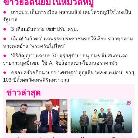
ข่าวยอดนิยมในหมวดหมู่
เกาะประเด็นการเมือง หลาบแล้ว! เคยโหวตภูมิใจไทยเป็น
รัฐบาล
3 เดือนอันตราย เขย่าปรับ ครม.
เดือด! ‘แก้วตา’ แฉพรรคประชาชนขอให้เงียบ ข่าวคุกคาม
ทางเพศอ้าง ‘พรรครับไม่ไหว’
‘ศิริกัญญา’ แฉงบฯ 70 สุรุ่ยสุร่าย! อนุ กมธ.ส้มสแกนเจอ
รายการสุดขื่นขม ใช้ AI จับล็อกสเปก-ใบเสนอราคามั่ว
ครอบครัวอดีตนายกฯ ‘เศรษฐา’ สูญเสีย ‘พล.ต.ท.ผ่อน’ อายุ
103 ปีตั้งศพวัดเทพศิรินทราวาส
ข่าวล่าสุด