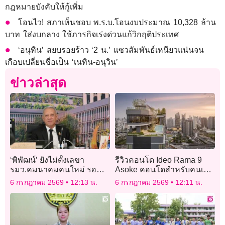
กฎหมายบังคับให้กู้เพิ่ม
โอนไว! สภาเห็นชอบ พ.ร.บ.โอนงบประมาณ 10,328 ล้าน
บาท ใส่งบกลาง ใช้ภารกิจเร่งด่วนแก้วิกฤติประเทศ
‘อนุทิน’ สยบรอยร้าว ‘2 น.’ แซวสัมพันธ์เหนียวแน่นจน
เกือบเปลี่ยนชื่อเป็น ‘เนทิน-อนุวิน’
ข่าวล่าสุด
‘พิพัฒน์’ ยังไม่ตั้งเลขา
รีวิวคอนโด Ideo Rama 9
รมว.คมนาคมคนใหม่ รอ
Asoke คอนโดสำหรับคนเงิน
‘รัชพงศ์’ พิสูจน์ตัวเอง
เดือน 30k – 40k
6 กรกฎาคม 2569
12:13 น.
6 กรกฎาคม 2569
12:11 น.