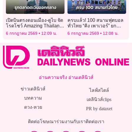
เปิดบินตรงดอนเมือง-ดูไบ จัด
ครบแล้ว! 100 สนามฟุตบอล
โรดโชว์ Amazing Thailand
ทั่วไทย “คิง เพาเวอร์” ยก
7-8 ก.ค. เจาะตลาดท่องเที่ยว
ระดับศักยภาพเยาวชนไทย
6 กรกฎาคม 2569
12:09 น.
6 กรกฎาคม 2569
12:08 น.
ตะวันออกกลาง
ส่งต่อพื้นที่แห่งโอกาสจาก
ยอดดอย-บนเกาะ-ชายแดน
อ่านความจริง อ่านเดลินิวส์
ข่าวเดลินิวส์
ไลฟ์สไตล์
บทความ
เดลินิวส์clips
ดวง-หวย
PR by dataxet
ติดต่อโฆษณา
ร่วมงานกับเรา
ติดต่อเรา