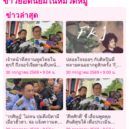
ข่าวยอดนิยมในหมวดหมู่
ข่าวล่าสุด
เจ้าหน้าที่สถานทูตไทยใน
ปล่อยใจจอยๆ กับศิลปินที่
ตุรกี ถึงจอร์เจียตามคืบหน้า
หลายคนอยากดูสักครั้ง ‘FKJ
เหตุ’ฮลุน โซโล’ เสียชีวิต
– Tyber Tour’ ที่ไทยแน่ๆสิ้นปี
30 กรกฎาคม 2569
9:04 น.
30 กรกฎาคม 2569
9:00 น.
นี้!
‘วรศิษฎ์’ ไม่ทน ปมดึงบิดามี
‘สีหศักดิ์’ ชี้ เลื่อนพูดคุย
เอี่ยวฮั้วสว. จ่อ แจ้งความคน
สันติสุขใต้ เพื่อประเมิน
พูด
สถานการณ์ใหม่