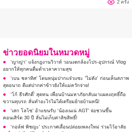
2 ครั้ง
ข่าวยอดนิยมในหมวดหมู่
‘ญาญ่า’ แจ้งกฎงานวิวาห์ วอนงดกล้องโปร-อุปกรณ์ Vlog
อยากให้ทุกคนดื่มด่ำเวลาความสุข
‘เบน ชลาทิศ’ โดนหนุ่มปากแจ๋วแซะ ‘ไม่ดัง’ ก่อนเห็นสภาพ
สุดอนาถ ดีแต่ปากค่าข้าวยังให้แม่ควักจ่าย!
‘โก้ ธีรศักดิ์’ สุดทน เพื่อนบ้านมหาภัยกลับมาแผลงฤทธิ์ถือ
ขวานทุบรถ ลั่นทำอะไรไม่ได้เตรียมย้ายบ้านหนี!
‘เสก โลโซ’ อ้าแขนรับ ‘น้องเนเน่ AGT’ จ่อชวนขึ้น
คอนเสิร์ต 30 ปี ลั่นไม่เก็บค่าลิขสิทธิ์!
‘กอล์ฟ พิชญะ’ ประกาศเลื่อนปล่อยเพลงใหม่ ร่วมไว้อาลัย