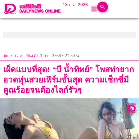
18 ก.ค. 2026
3 ก.ย. 2568 • 21:30 น.
ข่าว
บันเทิง
เผ็ดแบบที่สุด! “บี น้ำทิพย์” โพสท่ายาก
อวดหุ่นสวยเฟิร์มขั้นสุด ความเซ็กซี่มี
คูณร้อยจนต้องไลก์รัวๆ