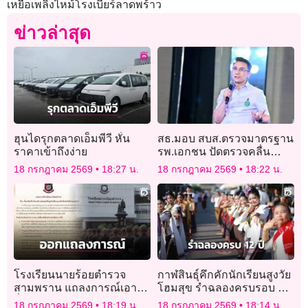
เหยื่อเพลิงไหม้โรงเบียร์ลาดพร้าว
ข่าวล่าสุด
ฮุนไดรุกตลาดเอ็มพีวี หั่น
สธ.มอบ สบส.ตรวจมาตรฐาน
ราคาเข้าถึงง่าย
รพ.เอกชน ปัดตรวจคลื่น
ไฟฟ้าหัวใจคนไข้
18 กรกฎาคม 2569
18:27 น.
18 กรกฎาคม 2569
18:22 น.
โรงเรียนนายร้อยตำรวจ
กาฬสินธุ์คึกคักนักเรียนสูงวัย
สามพราน แถลงการณ์เอาผิด
โฮมสุข รำฉลองครบรอบ 12
สื่อใหญ่บิดเบือนข้อมูล
ปีถนนสายบุญสหัสขันธ์ไดโน
18 กรกฎาคม 2569
18:19 น.
18 กรกฎาคม 2569
18:14 น.