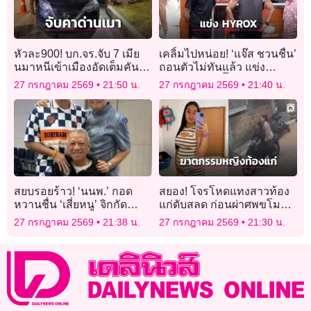
หัวละ900! บก.จร.จับ 7 เมีย
เคลิ้มไปหน่อย! ‘แจ๊ส ชวนชื่น’
นมาหนีเข้าเมืองอัดเต็มคันรถ
ถอนตัวไม่ทันแล้ว แข่ง
ขับเข้าด่านเป่าเมาขับ
‘HYROX’ – ‘ตั๊ก บริบูรณ์’ จ่าย
27 กรกฎาคม 2569
21:50 น.
27 กรกฎาคม 2569
21:40 น.
เงินสมัครเรียบร้อย
สยบรอยร้าว! ‘นนพ.’ กอด
สยอง! โจรโหดแทงสาวท้อง
หวานชื่น ‘เสี่ยหนู’ จิกกัด
แก่ดับสลด ก่อนผ่าศพขโมย
สัมพันธ์ร้าวฉานยังกะหน้า
ทารก
27 กรกฎาคม 2569
21:38 น.
27 กรกฎาคม 2569
21:30 น.
‘แครมบูเล่’