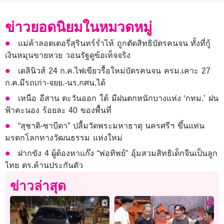
ข่าวยอดนิยมในหมวดหมู่
แม่ค้าลอตเตอรี่สุรินทร์ร่ำไห้ ถูกตัดสิทธิบัตรคนจน ทั้งที่กู้
เงินหมุนขายหวย วอนรัฐดูข้อเท็จจริง
เดลินิวส์ 24 ก.ค.ไฟเขียวรื้อใหม่บัตรคนจน ครม.เคาะ 27
ก.ค.มีรถเก่า-จยย.-นร.กศน.ได้
เหนือ อีสาน ตะวันออก ใต้ มีฝนตกหนักบางแห่ง ‘กทม.’ ฝน
ฟ้าคะนอง ร้อยละ 40 ของพื้นที่
“สุชาติ-ซาบีดา” ปลื้มวัดพระมหาธาตุ นครศรีฯ ขึ้นแท่น
มรดกโลกทางวัฒนธรรม แห่งใหม่
ฝากขัง 4 ผู้ต้องหาแก๊ง “พ่อทิพย์” อุ้มสวมสิทธิเด็กจีนเป็นลูก
ไทย ตร.ค้านประกันตัว
ข่าวล่าสุด