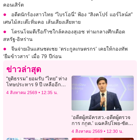
คอนเสิร์ต
อดีตนักร้องสาวไทย “ไบรโอนี่” ฟ้อง “สิงคโปร์ แอร์ไลน์ส”
เศษไม้สะเต๊ะทิ่มคอ เส้นเสียงเสียหาย
โดรนโจมตีเรือก๊าซใกล้คลองสุเอซ ท่ามกลางศึกเดือด
สหรัฐ-อิหร่าน
จีนจ่ายเงินแสนชดเชย ‘ตระกูลเกษตรกร’ เคยให้กองทัพ
‘ยืมข้าวสาร’ เมื่อ 79 ปีก่อน
ข่าวล่าสุด
“ยุติธรรม” ยอมรับ “ไทย” ห่าง
โทษประหาร 9 ปี เหลืออีกแค่
ปีเดียวครบ 10 จะถูกยกเลิก
4 สิงหาคม 2569
12:35 น.
โดยปริยาย
‘อดีตผู้สมัครสว.-อดีตผู้ตรวจ
การ กกต.’ แฉคลิปโพย-ซัด
ปล่อยฮั้ว ท้า’กกต.’ เปิดหีบ
4 สิงหาคม 2569
12:30 น.
พิสูจน์ ชี้เข้าข่าย