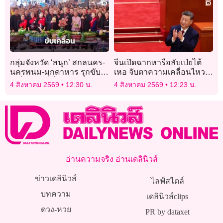
ผิด’มาตรา157′
กลุ่มจังหวัด ‘สนุก’ สกลนคร-
จีนเปิดฉากหารือลับเป่ยไต้
นครพนม-มุกดาหาร รุกขับ
เหอ จับตาความเคลื่อนไหว
เคลื่อนท่องเที่ยวเชิง
ก่อนประชุมใหญ่พรรค
4 สิงหาคม 2569
12:30 น.
4 สิงหาคม 2569
12:23 น.
วัฒนธรรม
อ่านความจริง อ่านเดลินิวส์
ข่าวเดลินิวส์
ไลฟ์สไตล์
บทความ
เดลินิวส์clips
ดวง-หวย
PR by dataxet