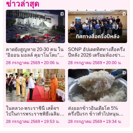
ข่าวล่าสุด
คาดยังสูญหาย 20-30 คน ใน
SONP อัปเดตทิศทางสื่อครึ่ง
“อิออน มอลล์ คุมาโมโตะ”
ปีหลัง 2026 เตรียมห้องข่าว
หลังแผ่นดินไหวรุนแรง
รับการเปลี่ยนแปลงยุค AI
28 กรกฎาคม 2569
20:06 น.
28 กรกฎาคม 2569
20:00 น.
ในหลวง-พระราชินี เสด็จฯ
ส่งออกข้าวอินเดียโต 5%
ไปในการพระราชพิธีเฉลิม
ครึ่งปีแรก ข้าวทั่วไปหนุน
พระชนมพรรษา 28
ชดเชย “บาสมาติ” หด
28 กรกฎาคม 2569
19:53 น.
28 กรกฎาคม 2569
19:34 น.
กรกฎาคม 2569