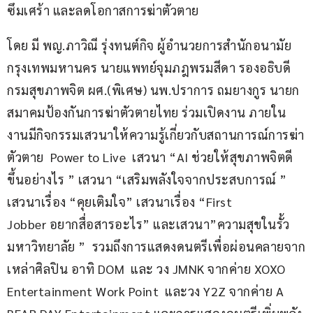
ซึมเศร้า และลดโอกาสการฆ่าตัวตาย 
โดย มี 
พญ.ภาวิณี รุ่งทนต์กิจ ผู้อำนวยการสำนักอนามัย
กรุงเทพมหานคร นายแพทย์จุมภฎพรมสีดา รองอธิบดี
กรมสุขภาพจิต ผศ.(พิเศษ) นพ.ปราการ ถมยางกูร นายก
สมาคมป้องกันการฆ่าตัวตายไทย ร่วมเปิดงาน ภายใน
งานมีกิจกรรมเสวนาให้ความรู้เกี่ยวกับสถานการณ์การฆ่า
ตัวตาย  Power to Live  เสวนา “AI ช่วยให้สุขภาพจิตดี
ขึ้นอย่างไร ” เสวนา “เสริมพลังใจจากประสบการณ์ ” 
เสวนาเรื่อง “คุยเติมใจ” เสวนาเรื่อง “First 
Jobber อยากสื่อสารอะไร” และเสวนา”ความสุขในรั้ว
มหาวิทยาลัย ”  รวมถึงการแสดงดนตรีเพื่อผ่อนคลายจาก
เหล่าศิลปิน อาทิ DOM  และ วง JMNK จากค่าย XOXO 
Entertainment Work Point  และวง Y2Z จากค่าย A 