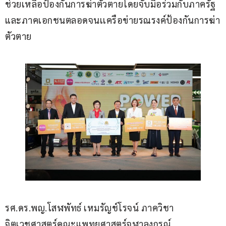
ช่วยเหลือป้องกันการฆ่าตัวตายโดยจับมือร่วมกับภาครัฐ
และภาคเอกชนตลอดจนเเครือข่ายรณรงค์ป้องกันการฆ่า
ตัวตาย 
รศ.ดร.พญ.โสฬพัทธ์ เหมรัญช์โรจน์ ภาควิชา
จิตเวชศาสตร์คณะแพทยศาสตร์จุฬาลงกรณ์