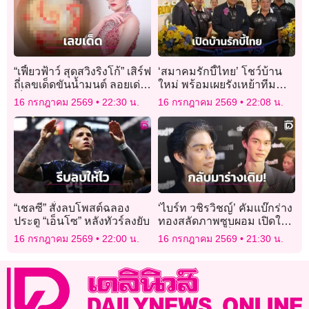
“เฟี้ยวฟ้าว์ สุดสวิงริงโก้” เสิร์ฟ
‘สมาคมรักบี้ไทย’ โชว์บ้าน
ถี่เลขเด็ดขันน้ำมนต์ ลอยเด่น
ใหม่ พร้อมเผยรังเหย้าทีม
เป็นสง่า 3 ตัวแบบตรงไปตรง
ชาติ
16 กรกฎาคม 2569
22:30 น.
16 กรกฎาคม 2569
22:08 น.
มา!
“เชลซี” สั่งลบโพสต์ฉลอง
‘ไบร์ท วชิรวิชญ์’ คัมแบ๊กร่าง
ประตู “เอ็นโซ” หลังทัวร์ลงยับ
ทองสลัดภาพซูบผอม เปิดใจ
มรสุมสุขภาพเจ็บข้อมือ
16 กรกฎาคม 2569
22:00 น.
16 กรกฎาคม 2569
21:30 น.
เรื้อรัง!