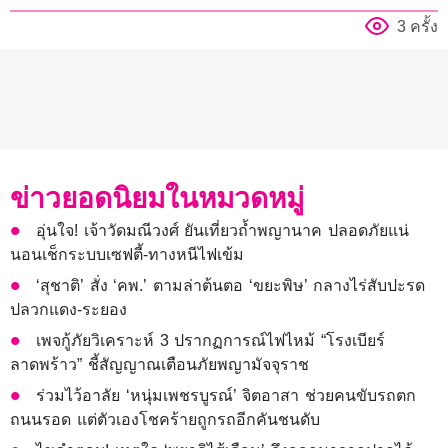
3 ครั้ง
ข่าวยอดนิยมในหมวดหมู่
อุ่นใจ! เจ้าวัดมณีวงศ์ ยันเที่ยวถ้ำพญานาค ปลอดภัยแน่
นอนเช็กระบบเซฟตี้-ทางหนีไฟเข้ม
‘สุชาติ’ สั่ง ‘คพ.’ ตามล่าต้นตอ ‘ขยะพิษ’ กลางไร่สับปะรด
ปลวกแดง-ระยอง
เพจกู้ภัยวิเคราะห์ 3 ปรากฏการณ์ไฟไหม้ “โรงเบียร์
ลาดพร้าว” ชี้สัญญาณเตือนภัยพญามัจจุราช
ร่วมไว้อาลัย ‘หนุ่มเพชรบูรณ์’ จิตอาสา ช่วยคนขับรถตก
ถนนรอด แต่ตัวเองโชคร้ายถูกรถอีกคันชนดับ