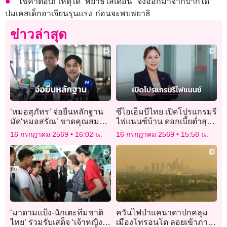
ไขคำตอบ! เหตุใด ‘พยาธิไส้เดือน’ จึงออกมาจากปากได้
ปมเคสเด็กอาเจียนรุนแรง ก่อนจะพบพยาธิ
ข่าวล่าสุด
‘หมอสุภัทร’ จ่อยื่นหลักฐาน
ซีไอเอ็มบีไทย เปิดโปรแกรมรี
มัด‘หมอสรัณ’ ขาดคุณสมบัติ
ไฟแนนซ์บ้าน ดอกเบี้ยต่ำสุด
ปธ.กสทช. แฉยับรับงาน
หวังช่วยลูกค้าลดภาระ
16 กรกฎาคม 2569
16:02 น.
16 กรกฎาคม 2569
15:58 น.
แพทย์รายชั่วโมง-นั่งบอร์ด
แบงก์กรุงเทพ
‘มาดามแป้ง-นักเตะทีมชาติ
ควันไฟป่าแคนาดาปกคลุม
ไทย’ ร่วมรับเสด็จ ‘เจ้าหญิง
เมืองโทรอนโต ลอยเข้าภาค