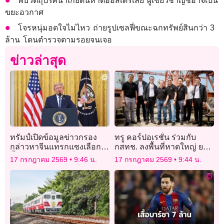
พบวัตถุปริศนาเกยตื้นหาดออสเตรเลีย ผู้เชี่ยวชาญชี้อาจเป็น
ขยะอวกาศ
โจรหนุ่มอดใจไม่ไหว ถ่ายรูปเซลฟี่ขณะฉกทรัพย์สินกว่า 3
ล้าน โดนตำรวจตามรอยจนเจอ
ข่าวล่าสุด
ทรัมป์เปิดข้อมูลข่าวกรอง
ทรู คอร์ปอเรชั่น ร่วมกับ
กล่าวหาจีนแทรกแซงเลือก
กสทช. ลงพื้นที่หาดใหญ่ ยก
ตั้งผู้นำสหรัฐปี 2563
ระดับความพร้อมโครงข่าย
17 กรกฎาคม 2569
9:46 น.
17 กรกฎาคม 2569
9:44 น.
สื่อสารรับมือภัยพิบัติ