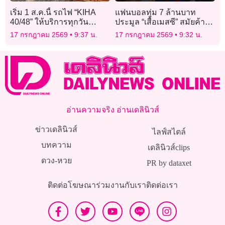
เริ่ม 1 ส.ค.นี้ รถไฟ “KIHA
แฟนบอลทุ่ม 7 ล้านบาท
40/48” ให้บริการทุกวัน
ประมูล “เสื้อเมสซี” สมัยค้า
“กรุงเทพอภิวัฒน์-อยุธยา” จัด
แข้งให้บาร์ซา
17 กรกฎาคม 2569
9:37 น.
17 กรกฎาคม 2569
9:32 น.
โปรฯ ตั๋ว 30-50 บาท
อ่านความจริง อ่านเดลินิวส์
ข่าวเดลินิวส์
ไลฟ์สไตล์
บทความ
เดลินิวส์clips
ดวง-หวย
PR by dataxet
ติดต่อโฆษณา
ร่วมงานกับเรา
ติดต่อเรา