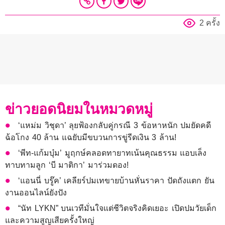
2 ครั้ง
ข่าวยอดนิยมในหมวดหมู่
‘แหม่ม วิชุดา’ ลุยฟ้องกลับคู่กรณี 3 ข้อหาหนัก ปมยัดคดี
ฉ้อโกง 40 ล้าน แฉยับมีขบวนการขู่รีดเงิน 3 ล้าน!
‘พีท-แก้มบุ๋ม’ มูฤกษ์คลอดทายาทเน้นคุณธรรม แอบเล็ง
ทาบทามลูก ‘บี มาติกา’ มาร่วมดอง!
‘แอนนี่ บรู๊ค’ เคลียร์ปมเทขายบ้านหั่นราคา ปัดถังแตก ยัน
งานออนไลน์ยังปัง
“นัท LYKN” บนเวทีมั่นใจแต่ชีวิตจริงคิดเยอะ เปิดปมวัยเด็ก
และความสูญเสียครั้งใหญ่