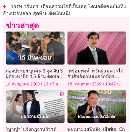
‘เกรท วรินทร’ เตือนความใจดีเป็นเหตุ โดนอดีตคนบันเทิง
อ้างป่วยหลอก สุดท้ายเชิดเงินหนี!
ข่าวล่าสุด
กองปราบฯ บุกค้น 3 จุด จับ 3
‘พร้อมพงศ์’ หวั่นผู้สมควรได้
ผู้ต้องหายึด 4.5 ล้าน ตัดท่อ
รับสิทธิตกหล่นจากบัตร
น้ำเลี้ยง ‘โด้ ป่าพะยอม’
สวัสดิการแห่งรัฐ ขอ รัฐบาล
18 กรกฎาคม 2569
13:47 น.
18 กรกฎาคม 2569
13:47 น.
ทบทวนหลักเกณฑ์ก่อน
ประชาชนเสียโอกาส
‘ญาญ่า’ แจ้งกฎงานวิวาห์
พบเบาะแสปืนยิง ‘เฮียชัช’ นัก