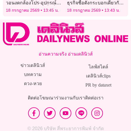
วอนงดกล้องโปร-อุปกรณ์
ธุรกิจชื่อดังกระบอกเดียวกับ
Vlog อยากให้ทุกคนดื่มด่ำ
ซุ่มยิงอส.บันนังสตา
18 กรกฎาคม 2569
13:45 น.
18 กรกฎาคม 2569
13:43 น.
เวลาความสุข
อ่านความจริง อ่านเดลินิวส์
ข่าวเดลินิวส์
ไลฟ์สไตล์
บทความ
เดลินิวส์clips
ดวง-หวย
PR by dataxet
ติดต่อโฆษณา
ร่วมงานกับเรา
ติดต่อเรา
© 2026 บริษัท สี่พระยาการพิมพ์ จำกัด